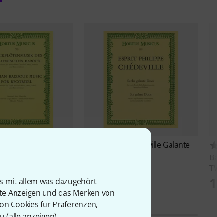
r
Italienischer Barock
Bärenreiter
Chédeville Galante
Duos Alt
€
Bä
17,50 €
TW
1
is mit allem was dazugehört
rte Anzeigen und das Merken von
von Cookies für Präferenzen,
u (
alle anzeigen
).