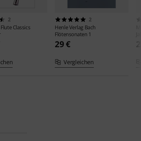
2
2
r
Flute Classics
Henle Verlag
Bach
M
r
Flötensonaten 1
Ja
€
29 €
2
ichen
Vergleichen