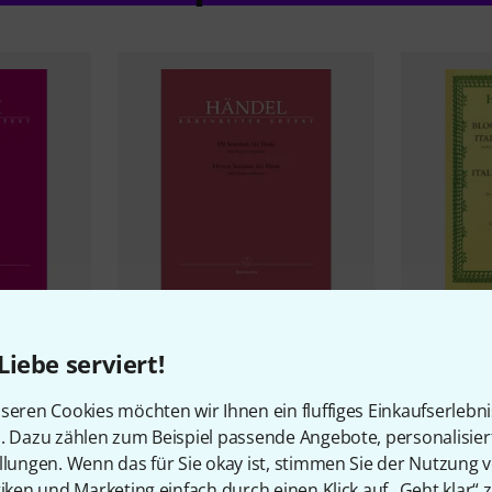
ie Vier
Bärenreite
1
35,50 
Bärenreiter
Händel Elf Sonaten
Liebe serviert!
für Flöte
26,95 €
seren Cookies möchten wir Ihnen ein fluffiges Einkaufserlebn
n. Dazu zählen zum Beispiel passende Angebote, personalisie
llungen. Wenn das für Sie okay ist, stimmen Sie der Nutzung 
tiken und Marketing einfach durch einen Klick auf „Geht klar“ z