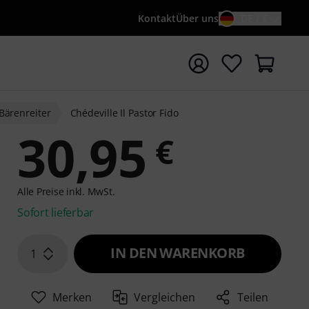
Kontakt
Über uns
DE / €
e mit Suchwort {searchTerm} starten
Bärenreiter
Chédeville Il Pastor Fido
30,95
€
Alle Preise inkl. MwSt.
Sofort lieferbar
IN DEN WARENKORB
1
Merken
Vergleichen
Teilen