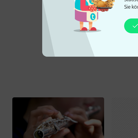
Sie kö