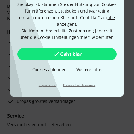
Sie okay ist, stimmen Sie der Nutzung von Cookies
Bezahlen Sie vertraulich und sicher per Nachnahme,
für Präferenzen, Statistiken und Marketing
Vorkasse, PayPal, Amazon Pay,
Klarna Sofort bezahlen
,
einfach durch einen Klick auf „Geht klar“ zu (
alle
Klarna Ratenzahlung
oder Kreditkarte.
anzeigen
).
Sie können Ihre erteilte Zustimmung jederzeit
Ihre Vorteile
über die Cookie-Einstellungen (
hier
) widerrufen.
3 Jahre Thomann Garantie
30 Tage Money-Back-Garantie
Geht klar
Reparaturservice
Cookies ablehnen
Weitere Infos
Beratung durch Fachexperten
·
Impressum
Datenschutzhinweise
Zufriedenheitsgarantie
Europas größtes Versandlager
Service
Versandkosten und Lieferzeiten