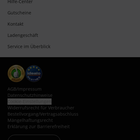
Hilfe-Center
Gutscheine
Kontakt
Ladengeschäft
Service im Überblick
AGB
/
Impressum
Datenschutzhinweise
Cookie-Einstellungen
Widerrufsrecht für Verbraucher
Bestellvorgang/Vertragsabschluss
Mängelhaftungsrecht
Erklärung zur Barrierefreiheit