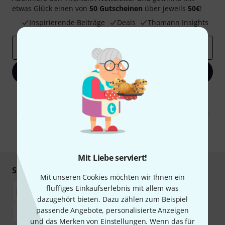
etwas Glück einen von
50 Gutscheinen
über jeweils
50€
!
Inspirierende Beiträge
Deals
Thomann Insights
E-Mail-Adresse
*
Jetzt anmelden
Mit Klick auf „Jetzt anmelden“ stimmen Sie dem Erhalt von E-Mail-
Werbung und einer Messung des E-Mail-Nutzungsverhaltens zu. Die
Abmeldung ist jederzeit möglich. Weitere Informationen finden Sie in
unseren
Datenschutzhinweisen
.
* Pflichtfeld
Mit Liebe serviert!
Sicher einkaufen & bezahlen
Mit unseren Cookies möchten wir Ihnen ein
fluffiges Einkaufserlebnis mit allem was
dazugehört bieten. Dazu zählen zum Beispiel
passende Angebote, personalisierte Anzeigen
und das Merken von Einstellungen. Wenn das für