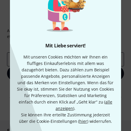
Thomann Newsletter
Abonniere den Thomann Newsletter und gewinne mit
etwas Glück einen von
50 Gutscheinen
über jeweils
50€
!
Inspirierende Beiträge
Deals
Thomann Insights
Mit Liebe serviert!
Mit unseren Cookies möchten wir Ihnen ein
E-Mail-Adresse
*
fluffiges Einkaufserlebnis mit allem was
dazugehört bieten. Dazu zählen zum Beispiel
Jetzt anmelden
passende Angebote, personalisierte Anzeigen
und das Merken von Einstellungen. Wenn das für
Mit Klick auf „Jetzt anmelden“ stimmen Sie dem Erhalt von E-Mail-
Sie okay ist, stimmen Sie der Nutzung von Cookies
Werbung und einer Messung des E-Mail-Nutzungsverhaltens zu. Die
für Präferenzen, Statistiken und Marketing
Abmeldung ist jederzeit möglich. Weitere Informationen finden Sie in
unseren
Datenschutzhinweisen
.
einfach durch einen Klick auf „Geht klar“ zu (
alle
anzeigen
).
* Pflichtfeld
Sie können Ihre erteilte Zustimmung jederzeit
über die Cookie-Einstellungen (
hier
) widerrufen.
Sicher einkaufen & bezahlen