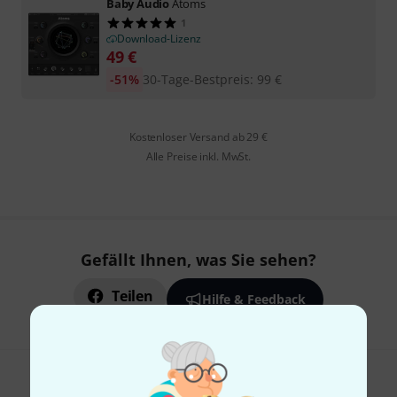
Baby Audio
Atoms
1
Download-Lizenz
49
€
-51%
30-Tage-Bestpreis
:
99
€
Kostenloser Versand ab 29 €
Alle Preise inkl. MwSt.
Gefällt Ihnen, was Sie sehen?
Teilen
Hilfe & Feedback