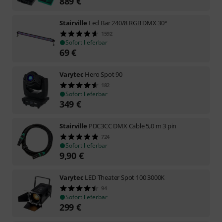
889
€
Stairville
Led Bar 240/8 RGB DMX 30°
1592
Sofort lieferbar
69
€
Varytec
Hero Spot 90
182
Sofort lieferbar
349
€
Stairville
PDC3CC DMX Cable 5,0 m 3 pin
724
Sofort lieferbar
9,90
€
Varytec
LED Theater Spot 100 3000K
94
Sofort lieferbar
299
€