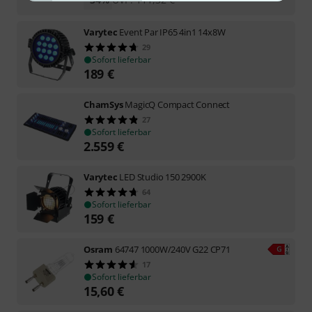
Varytec
Event Par IP65 4in1 14x8W
29
Sofort lieferbar
189
€
ChamSys
MagicQ Compact Connect
27
Sofort lieferbar
2.559
€
Varytec
LED Studio 150 2900K
64
Sofort lieferbar
159
€
Osram
64747 1000W/240V G22 CP71
17
Sofort lieferbar
15,60
€