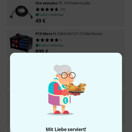
the sssnake
PC 10 Power Audio
322
Sofort lieferbar
49
€
PCE Merz
M-SVE4 63/121-15 Distributor
6
Sofort lieferbar
899
€
Stairville
PAR 36 DWE 120V / 650 W Lamp
10
Sofort lieferbar
11
€
Chauvet DJ
GigBAR Move + ILS
27
Sofort lieferbar
1.119
€
-28%
UVP:
1.545
€
Mit Liebe serviert!