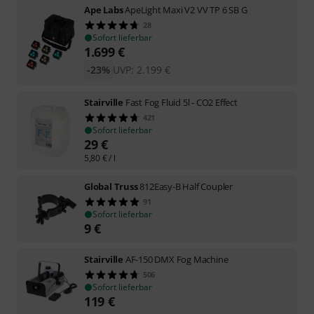
Ape Labs
ApeLight Maxi V2 VV TP 6 SB G
28
Sofort lieferbar
1.699
€
-23%
UVP:
2.199
€
Stairville
Fast Fog Fluid 5l - CO2 Effect
421
Sofort lieferbar
29
€
5,80
€
/ l
Global Truss
812Easy-B Half Coupler
91
Sofort lieferbar
9
€
Stairville
AF-150 DMX Fog Machine
506
Sofort lieferbar
119
€