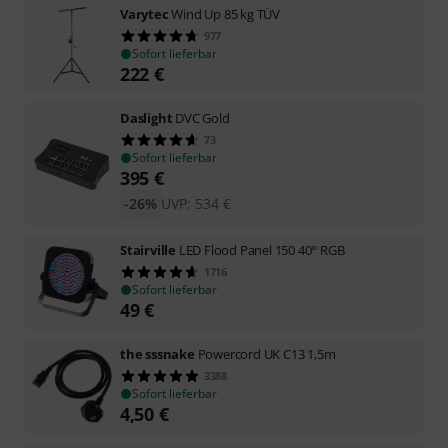
Varytec
Wind Up 85 kg TÜV
977
Sofort lieferbar
222
€
Daslight
DVC Gold
73
Sofort lieferbar
395
€
-26%
UVP:
534
€
Stairville
LED Flood Panel 150 40° RGB
1716
Sofort lieferbar
49
€
the sssnake
Powercord UK C13 1,5m
3388
Sofort lieferbar
4,50
€