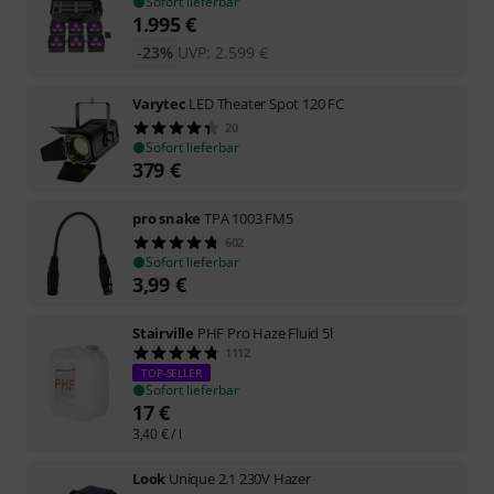
Sofort lieferbar
1.995
€
-23%
UVP:
2.599
€
Varytec
LED Theater Spot 120 FC
20
Sofort lieferbar
379
€
pro snake
TPA 1003 FM5
602
Sofort lieferbar
3,99
€
Stairville
PHF Pro Haze Fluid 5l
1112
TOP-SELLER
Sofort lieferbar
17
€
3,40
€
/ l
Look
Unique 2.1 230V Hazer