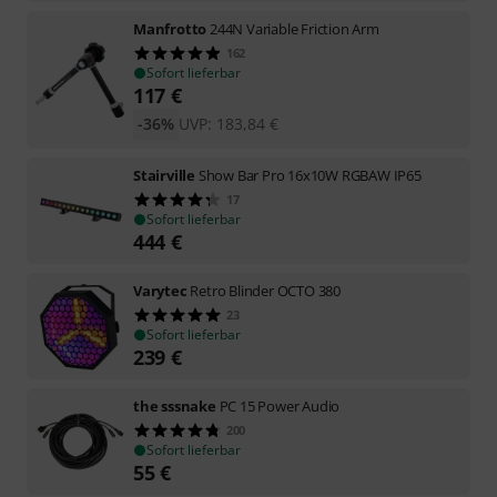
Manfrotto
244N Variable Friction Arm
162
Sofort lieferbar
117
€
-36%
UVP:
183,84
€
Stairville
Show Bar Pro 16x10W RGBAW IP65
17
Sofort lieferbar
444
€
Varytec
Retro Blinder OCTO 380
23
Sofort lieferbar
239
€
the sssnake
PC 15 Power Audio
200
Sofort lieferbar
55
€