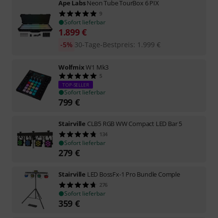
Ape Labs
Neon Tube TourBox 6 PIX
9
Sofort lieferbar
1.899
€
-5%
30-Tage-Bestpreis
:
1.999
€
Wolfmix
W1 Mk3
5
TOP-SELLER
Sofort lieferbar
799
€
Stairville
CLB5 RGB WW Compact LED Bar 5
134
Sofort lieferbar
279
€
Stairville
LED BossFx-1 Pro Bundle Comple
276
Sofort lieferbar
359
€