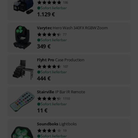
186
Sofort lieferbar
1.129
€
Varytec
Hero Wash 340FX RGBW Zoom
77
Sofort lieferbar
349
€
Flyht Pro
Case Production
107
Sofort lieferbar
444
€
Stairville
IP Bar IR Remote
1110
Sofort lieferbar
11
€
Soundboks
Lightboks
19
Sofort lieferbar