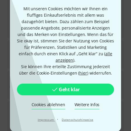
Smoke Factory
Tour Hazer Fluid 5L
Mit unseren Cookies möchten wir Ihnen ein
202
Sofort lieferbar
fluffiges Einkaufserlebnis mit allem was
49
€
dazugehört bieten. Dazu zählen zum Beispiel
9,80
€
/ l
passende Angebote, personalisierte Anzeigen
-36%
UVP:
76,12
€
und das Merken von Einstellungen. Wenn das für
Sie okay ist, stimmen Sie der Nutzung von Cookies
PCE Merz
M-SVE3 63/121-9 Distributor
für Präferenzen, Statistiken und Marketing
16
einfach durch einen Klick auf „Geht klar“ zu (
alle
Sofort lieferbar
anzeigen
).
795
€
Sie können Ihre erteilte Zustimmung jederzeit
über die Cookie-Einstellungen (
hier
) widerrufen.
the sssnake
Cat Snake 3MC
297
Sofort lieferbar
Geht klar
29
€
Cookies ablehnen
Weitere Infos
Manfrotto
272B Background Support 3-Sect
13
Sofort lieferbar
·
Impressum
Datenschutzhinweise
73
€
-34%
UVP:
111,32
€