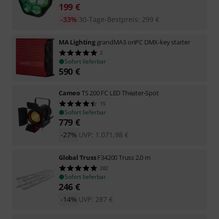
199
€
-33%
30-Tage-Bestpreis
:
299
€
MA Lighting
grandMA3 onPC DMX-key starter
3
Sofort lieferbar
590
€
Cameo
TS 200 FC LED Theater-Spot
15
Sofort lieferbar
779
€
-27%
UVP:
1.071,98
€
Global Truss
F34200 Truss 2,0 m
282
Sofort lieferbar
246
€
-14%
UVP:
287
€