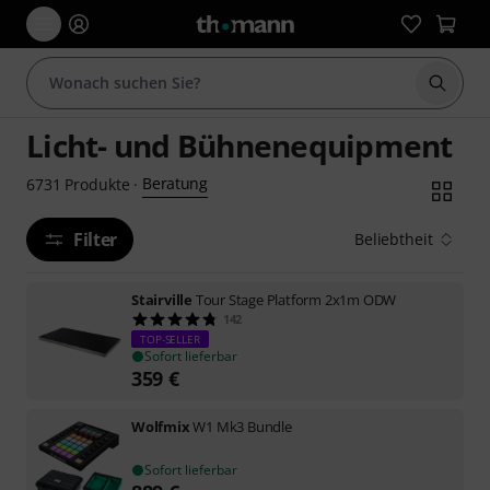
Suche 
Licht- und Bühnenequipment
Beratung
6731
Produkte
·
Filter
Beliebtheit
Stairville
Tour Stage Platform 2x1m ODW
142
TOP-SELLER
Sofort lieferbar
359
€
Wolfmix
W1 Mk3 Bundle
Sofort lieferbar