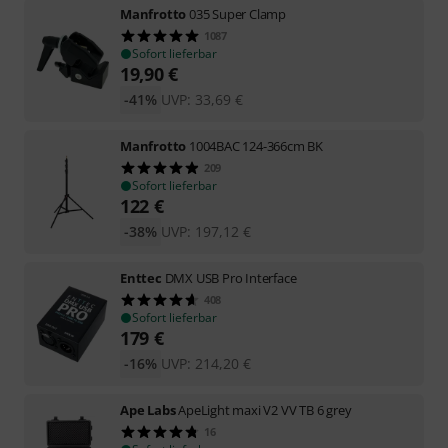
Manfrotto
035 Super Clamp
1087
Sofort lieferbar
19,90
€
-41%
UVP:
33,69
€
Manfrotto
1004BAC 124-366cm BK
209
Sofort lieferbar
122
€
-38%
UVP:
197,12
€
Enttec
DMX USB Pro Interface
408
Sofort lieferbar
179
€
-16%
UVP:
214,20
€
Ape Labs
ApeLight maxi V2 VV TB 6 grey
16