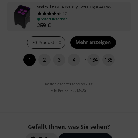
Stairville
BEL4 Battery Event Light 4x15W
17
Sofort lieferbar
259
€
Mehr anzeigen
50 Produkte
1
2
3
4
134
135
Kostenloser Versand ab 29 €
Alle Preise inkl. MwSt.
Gefällt Ihnen, was Sie sehen?