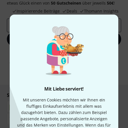
etwas Glück einen von
50 Gutscheinen
über jeweils
50€
!
Inspirierende Beiträge
Deals
Thomann Insights
E-Mail-Adresse
*
Jetzt anmelden
Mit Klick auf „Jetzt anmelden“ stimmen Sie dem Erhalt von E-Mail-
Werbung und einer Messung des E-Mail-Nutzungsverhaltens zu. Die
Abmeldung ist jederzeit möglich. Weitere Informationen finden Sie in
unseren
Datenschutzhinweisen
.
* Pflichtfeld
Mit Liebe serviert!
Sicher einkaufen & bezahlen
Mit unseren Cookies möchten wir Ihnen ein
fluffiges Einkaufserlebnis mit allem was
dazugehört bieten. Dazu zählen zum Beispiel
passende Angebote, personalisierte Anzeigen
und das Merken von Einstellungen. Wenn das für