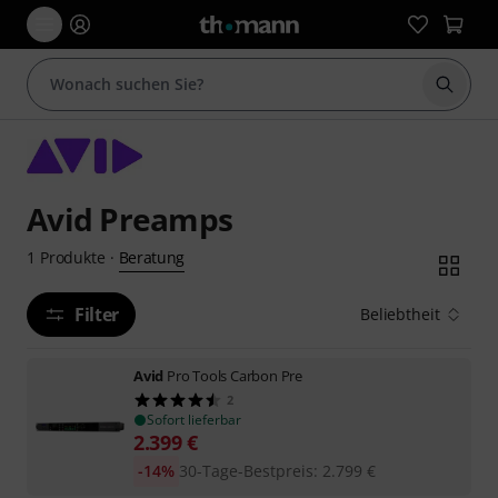
Suche 
Avid Preamps
Beratung
1
Produkte
·
Filter
Beliebtheit
Avid
Pro Tools Carbon Pre
2
Sofort lieferbar
2.399
€
-14%
30-Tage-Bestpreis
:
2.799
€