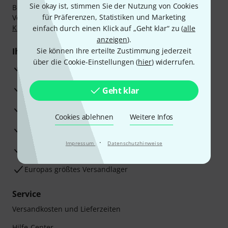
Sie okay ist, stimmen Sie der Nutzung von Cookies
Bezahlen Sie vertraulich und sicher per Nachnahme,
für Präferenzen, Statistiken und Marketing
Vorkasse, PayPal, Amazon Pay,
Klarna Sofort bezahlen
,
Klarna Ratenzahlung
oder Kreditkarte.
einfach durch einen Klick auf „Geht klar“ zu (
alle
anzeigen
).
Ihre Vorteile
Sie können Ihre erteilte Zustimmung jederzeit
über die Cookie-Einstellungen (
hier
) widerrufen.
3 Jahre Thomann Garantie
30 Tage Money-Back-Garantie
Geht klar
Reparaturservice
Cookies ablehnen
Weitere Infos
Beratung durch Fachexperten
·
Impressum
Datenschutzhinweise
Zufriedenheitsgarantie
Europas größtes Versandlager
Service
Versandkosten und Lieferzeiten
Hilfe-Center