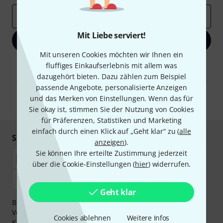
E-Mail-Adresse
*
Mit Liebe serviert!
Jetzt anmelden
Mit unseren Cookies möchten wir Ihnen ein
Mit Klick auf „Jetzt anmelden“ stimmen Sie dem Erhalt von E-Mail-
fluffiges Einkaufserlebnis mit allem was
Werbung und einer Messung des E-Mail-Nutzungsverhaltens zu. Die
dazugehört bieten. Dazu zählen zum Beispiel
Abmeldung ist jederzeit möglich. Weitere Informationen finden Sie in
passende Angebote, personalisierte Anzeigen
unseren
Datenschutzhinweisen
.
und das Merken von Einstellungen. Wenn das für
* Pflichtfeld
Sie okay ist, stimmen Sie der Nutzung von Cookies
für Präferenzen, Statistiken und Marketing
einfach durch einen Klick auf „Geht klar“ zu (
alle
Sicher einkaufen & bezahlen
anzeigen
).
Sie können Ihre erteilte Zustimmung jederzeit
über die Cookie-Einstellungen (
hier
) widerrufen.
Geht klar
Bezahlen Sie vertraulich und sicher per Nachnahme,
Vorkasse, PayPal, Amazon Pay,
Klarna Sofort bezahlen
,
Cookies ablehnen
Weitere Infos
Klarna Ratenzahlung
oder Kreditkarte.