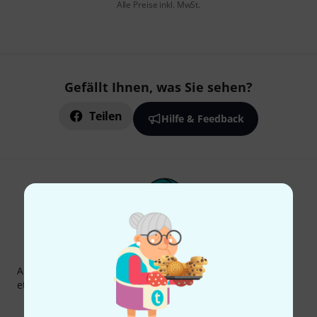
Alle Preise inkl. MwSt.
Gefällt Ihnen, was Sie sehen?
Teilen
Hilfe & Feedback
Thomann Newsletter
Abonniere den Thomann Newsletter und gewinne mit
etwas Glück einen von
50 Gutscheinen
über jeweils
50€
!
Inspirierende Beiträge
Deals
Thomann Insights