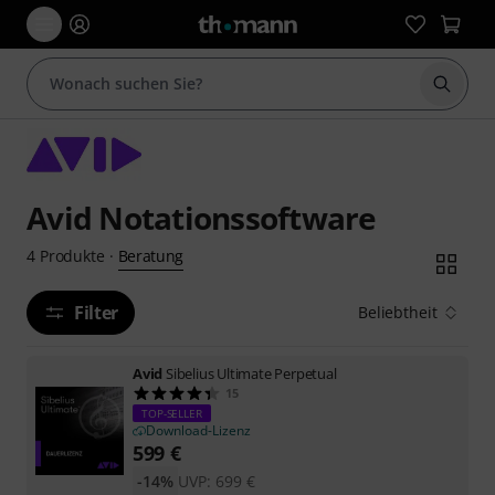
Suche 
Avid Notationssoftware
Beratung
4
Produkte
·
Filter
Beliebtheit
Avid
Sibelius Ultimate Perpetual
15
TOP-SELLER
Download-Lizenz
599
€
-14%
UVP:
699
€