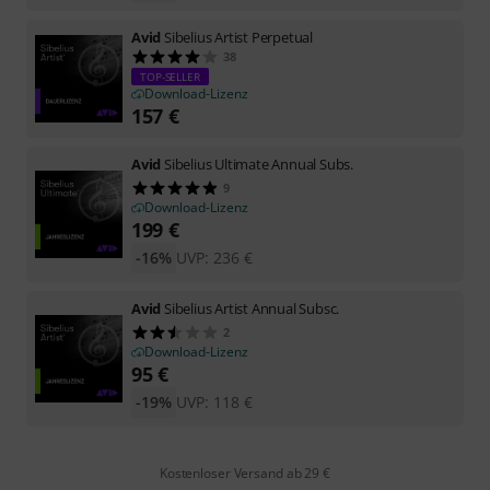
Avid
Sibelius Artist Perpetual
38
TOP-SELLER
Download-Lizenz
157
€
Avid
Sibelius Ultimate Annual Subs.
9
Download-Lizenz
199
€
-16%
UVP:
236
€
Avid
Sibelius Artist Annual Subsc.
2
Download-Lizenz
95
€
-19%
UVP:
118
€
Kostenloser Versand ab 29 €