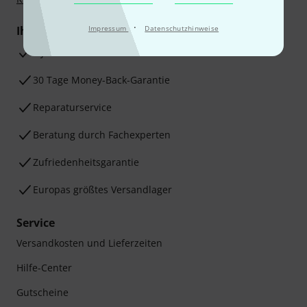
·
Ihre Vorteile
Impressum
Datenschutzhinweise
3 Jahre Thomann Garantie
30 Tage Money-Back-Garantie
Reparaturservice
Beratung durch Fachexperten
Zufriedenheitsgarantie
Europas größtes Versandlager
Service
Versandkosten und Lieferzeiten
Hilfe-Center
Gutscheine