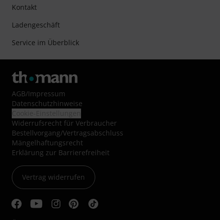
Kontakt
Ladengeschäft
Service im Überblick
AGB
/
Impressum
Datenschutzhinweise
Cookie-Einstellungen
Widerrufsrecht für Verbraucher
Bestellvorgang/Vertragsabschluss
Mängelhaftungsrecht
Erklärung zur Barrierefreiheit
Vertrag widerrufen