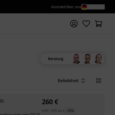
Kontakt
Über uns
DE / €
e mit Suchwort {searchTerm} starten
Beratung
Beliebtheit
260
€
30
UVP:
399,44
€
-35%
Erweiterungsarm D520