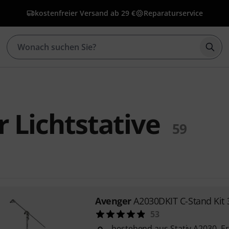
kostenfreier Versand ab 29 €
Reparaturservice
Such
 Lichtstative
59
Avenger
A2030DKIT C-Stand Kit 
53
bestehend aus Stativ A2030, 