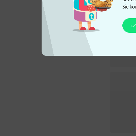
Sie kö