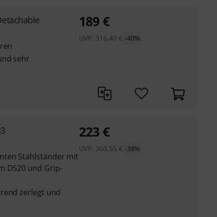
189
€
Detachable
UVP:
316,40
€
-40%
hren
und sehr
223
€
33
UVP:
360,55
€
-38%
ten Stahlständer mit
rm D520 und Grip-
rend zerlegt und