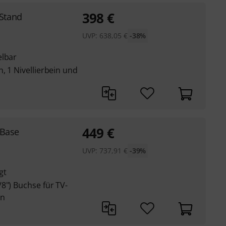
398
€
Stand
UVP:
638,05
€
-38%
elbar
, 1 Nivellierbein und
449
€
 Base
UVP:
737,91
€
-39%
gt
8") Buchse für TV-
en