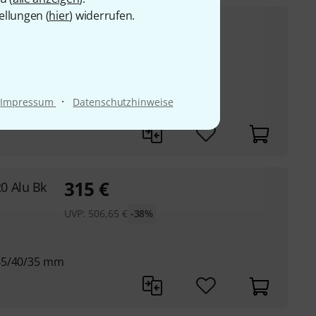
ellungen (
hier
) widerrufen.
175
€
iding
UVP:
284,86
€
-39%
Benutzung auf
m) Zapfen
·
Impressum
Datenschutzhinweise
315
€
0 Alu Bk
UVP:
506,65
€
-38%
 45/40/35 mm