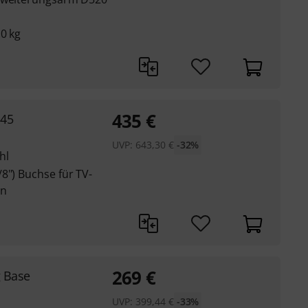
0 kg
435
€
 45
UVP:
643,30
€
-32%
hl
8") Buchse für TV-
en
269
€
g Base
UVP:
399,44
€
-33%