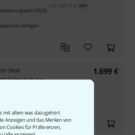
UVP:
426,77
€
-39%
Erweiterungsarm D520
zsparend zerlegen
1.699
€
ss Steel
mit Steigrohren aus
ür einfaches Aufstellen
ssungen bei
is mit allem was dazugehört
rte Anzeigen und das Merken von
von Cookies für Präferenzen,
u (
alle anzeigen
).