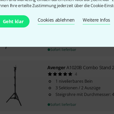
nnen Ihre erteilte Zustimmung jederzeit über die Cookie-Einst
Avenger
A2033LCB C-Stand 33 Sl
5
Cookies ablehnen
Weitere Infos
Geht klar
der Gleitfuss ermöglicht eine 
unebenen / gestuften Flächen
obere Anbringung: 5/8" (16 m
Höhe min.: 134 cm
Sofort lieferbar
Avenger
A1020B Combo Stand 2
4
1 nivelierbares Bein
3 Sektionen / 2 Auszüge
Steigrohre mit Durchmesser:
Sofort lieferbar