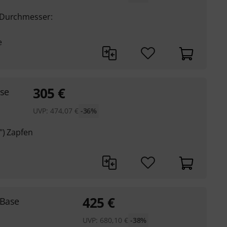
 Durchmesser:
e
305
€
ase
UVP:
474,07
€
-36%
") Zapfen
425
€
 Base
UVP:
680,10
€
-38%