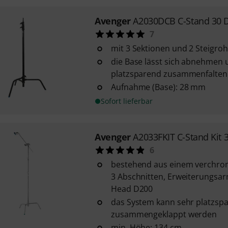
Avenger
A2030DCB C-Stand 30 
7
mit 3 Sektionen und 2 Steigro
die Base lässt sich abnehmen 
platzsparend zusammenfalten
Aufnahme (Base): 28 mm
Sofort lieferbar
Avenger
A2033FKIT C-Stand Kit 
6
bestehend aus einem verchrom
3 Abschnitten, Erweiterungsa
Head D200
das System kann sehr platzspa
zusammengeklappt werden
min. Höhe: 134 cm