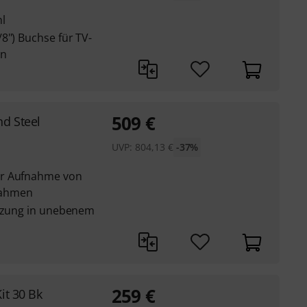
l
8") Buchse für TV-
en
509
€
d Steel
UVP:
804,13
€
-37%
ur Aufnahme von
rahmen
utzung in unebenem
259
€
it 30 Bk