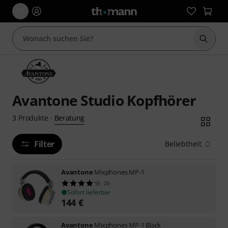
Suche 
Avantone Studio Kopfhörer
Beratung
3
Produkte
·
Filter
Beliebtheit
Avantone
Mixphones MP-1
26
Sofort lieferbar
144
€
Avantone
Mixphones MP-1 Black