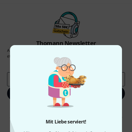
Thomann Newsletter
Abonniere den Thomann Newsletter und gewinne mit
etwas Glück einen von
50 Gutscheinen
über jeweils
50€
!
Inspirierende Beiträge
Deals
Thomann Insights
E-Mail-Adresse
*
Jetzt anmelden
Mit Klick auf „Jetzt anmelden“ stimmen Sie dem Erhalt von E-Mail-
Werbung und einer Messung des E-Mail-Nutzungsverhaltens zu. Die
Abmeldung ist jederzeit möglich. Weitere Informationen finden Sie in
Mit Liebe serviert!
unseren
Datenschutzhinweisen
.
* Pflichtfeld