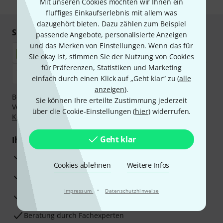
Mit unseren Cookies möchten wir Ihnen ein
fluffiges Einkaufserlebnis mit allem was
dazugehört bieten. Dazu zählen zum Beispiel
Sicher einkaufen & bezahlen
passende Angebote, personalisierte Anzeigen
und das Merken von Einstellungen. Wenn das für
Sie okay ist, stimmen Sie der Nutzung von Cookies
für Präferenzen, Statistiken und Marketing
einfach durch einen Klick auf „Geht klar“ zu (
alle
anzeigen
).
Bezahlen Sie vertraulich und sicher per Nachnahme,
Sie können Ihre erteilte Zustimmung jederzeit
Vorkasse, PayPal, Amazon Pay,
Klarna Sofort bezahlen
,
über die Cookie-Einstellungen (
hier
) widerrufen.
Klarna Ratenzahlung
oder Kreditkarte.
Geht klar
Ihre Vorteile
3 Jahre Thomann Garantie
Cookies ablehnen
Weitere Infos
30 Tage Money-Back-Garantie
·
Impressum
Datenschutzhinweise
Reparaturservice
Beratung durch Fachexperten