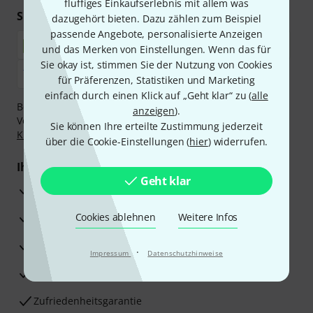
fluffiges Einkaufserlebnis mit allem was
Sicher einkaufen & bezahlen
dazugehört bieten. Dazu zählen zum Beispiel
passende Angebote, personalisierte Anzeigen
und das Merken von Einstellungen. Wenn das für
Sie okay ist, stimmen Sie der Nutzung von Cookies
für Präferenzen, Statistiken und Marketing
einfach durch einen Klick auf „Geht klar“ zu (
alle
Bezahlen Sie vertraulich und sicher per Nachnahme,
anzeigen
).
Vorkasse, PayPal, Amazon Pay,
Klarna Sofort bezahlen
,
Sie können Ihre erteilte Zustimmung jederzeit
Klarna Ratenzahlung
oder Kreditkarte.
über die Cookie-Einstellungen (
hier
) widerrufen.
Ihre Vorteile
Geht klar
3 Jahre Thomann Garantie
30 Tage Money-Back-Garantie
Cookies ablehnen
Weitere Infos
Reparaturservice
·
Impressum
Datenschutzhinweise
Beratung durch Fachexperten
Zufriedenheitsgarantie