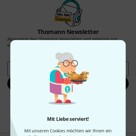
Thomann Newsletter
Abonniere den Thomann Newsletter und gewinne mit
etwas Glück einen von
50 Gutscheinen
über jeweils
50€
!
Inspirierende Beiträge
Deals
Thomann Insights
E-Mail-Adresse
*
Jetzt anmelden
Mit Klick auf „Jetzt anmelden“ stimmen Sie dem Erhalt von E-Mail-
Werbung und einer Messung des E-Mail-Nutzungsverhaltens zu. Die
Abmeldung ist jederzeit möglich. Weitere Informationen finden Sie in
unseren
Datenschutzhinweisen
.
Mit Liebe serviert!
* Pflichtfeld
Mit unseren Cookies möchten wir Ihnen ein