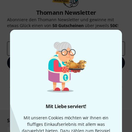
Thomann Newsletter
Abonniere den Thomann Newsletter und gewinne mit
etwas Glück einen von
50 Gutscheinen
über jeweils
50€
!
Inspirierende Beiträge
Deals
Thomann Insights
E-Mail-Adresse
*
Jetzt anmelden
Mit Klick auf „Jetzt anmelden“ stimmen Sie dem Erhalt von E-Mail-
Werbung und einer Messung des E-Mail-Nutzungsverhaltens zu. Die
Abmeldung ist jederzeit möglich. Weitere Informationen finden Sie in
unseren
Datenschutzhinweisen
.
* Pflichtfeld
Mit Liebe serviert!
Mit unseren Cookies möchten wir Ihnen ein
Sicher einkaufen & bezahlen
fluffiges Einkaufserlebnis mit allem was
dazugehört bieten. Dazu zählen zum Beispiel