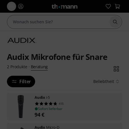
Suche 
Audix Mikrofone für Snare
Beratung
2
Produkte
·
Filter
Beliebtheit
Audix
i-5
415
Sofort lieferbar
94
€
Audix
Micro-D