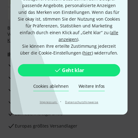
passende Angebote, personalisierte Anzeigen
und das Merken von Einstellungen. Wenn das für
Sie okay ist, stimmen Sie der Nutzung von Cookies
für Präferenzen, Statistiken und Marketing
Bezahlen Sie vertraulich und sicher per Nachnahme,
einfach durch einen Klick auf „Geht klar“ zu (
alle
Vorkasse, PayPal, Amazon Pay,
Klarna Sofort bezahlen
,
anzeigen
).
Klarna Ratenzahlung
oder Kreditkarte.
Sie können Ihre erteilte Zustimmung jederzeit
über die Cookie-Einstellungen (
hier
) widerrufen.
Ihre Vorteile
3 Jahre Thomann Garantie
Geht klar
30 Tage Money-Back-Garantie
Cookies ablehnen
Weitere Infos
Reparaturservice
Beratung durch Fachexperten
·
Impressum
Datenschutzhinweise
Zufriedenheitsgarantie
Europas größtes Versandlager