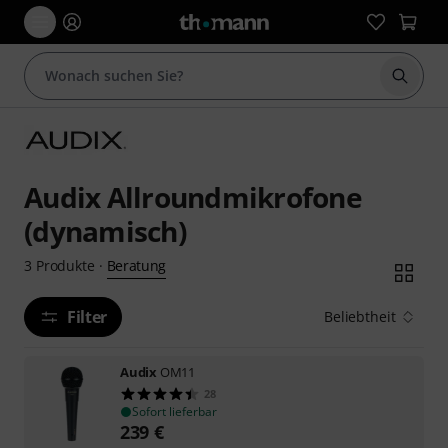
Suche 
Audix Allroundmikrofone
(dynamisch)
Beratung
3
Produkte
·
Filter
Beliebtheit
Audix
OM11
28
Sofort lieferbar
239
€