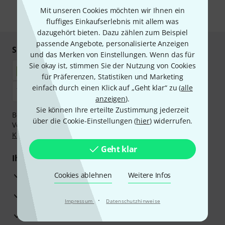
Mit unseren Cookies möchten wir Ihnen ein
* Pflichtfeld
fluffiges Einkaufserlebnis mit allem was
dazugehört bieten. Dazu zählen zum Beispiel
passende Angebote, personalisierte Anzeigen
Sicher einkaufen & bezahlen
und das Merken von Einstellungen. Wenn das für
Sie okay ist, stimmen Sie der Nutzung von Cookies
für Präferenzen, Statistiken und Marketing
einfach durch einen Klick auf „Geht klar“ zu (
alle
anzeigen
).
Sie können Ihre erteilte Zustimmung jederzeit
Bezahlen Sie vertraulich und sicher per Nachnahme,
über die Cookie-Einstellungen (
hier
) widerrufen.
Vorkasse, PayPal, Amazon Pay,
Klarna Sofort bezahlen
,
Klarna Ratenzahlung
oder Kreditkarte.
Geht klar
Ihre Vorteile
3 Jahre Thomann Garantie
Cookies ablehnen
Weitere Infos
30 Tage Money-Back-Garantie
·
Impressum
Datenschutzhinweise
Reparaturservice