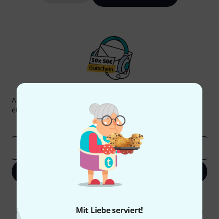
Thomann Newsletter
Abonniere den Thomann Newsletter und gewinne mit
etwas Glück einen von
50 Gutscheinen
über jeweils
50€
!
Inspirierende Beiträge
Deals
Thomann Insights
E-Mail-Adresse
*
Jetzt anmelden
Mit Klick auf „Jetzt anmelden“ stimmen Sie dem Erhalt von E-Mail-
Werbung und einer Messung des E-Mail-Nutzungsverhaltens zu. Die
Mit Liebe serviert!
Abmeldung ist jederzeit möglich. Weitere Informationen finden Sie in
unseren
Datenschutzhinweisen
.