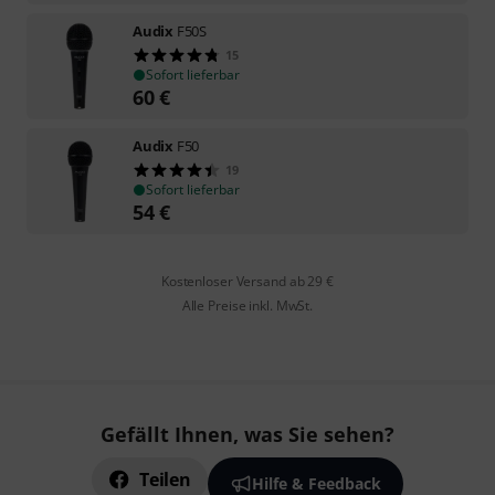
Audix
F50S
15
Sofort lieferbar
60
€
Audix
F50
19
Sofort lieferbar
54
€
Kostenloser Versand ab 29 €
Alle Preise inkl. MwSt.
Gefällt Ihnen, was Sie sehen?
Teilen
Hilfe & Feedback