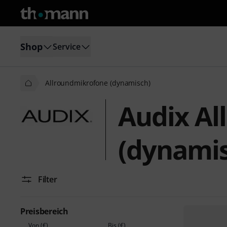
Shop
Service
Allroundmikrofone (dynamisch)
Audix Al
(dynamis
Filter
Preisbereich
Von (€)
Bis (€)