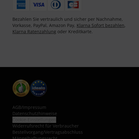
Bezahlen Sie vertraulich und sicher per Nachnahme,
Vorkasse, PayPal, Amazon Pay,
Klarna Sofort bezahlen
,
Klarna Ratenzahlung
oder Kreditkarte.
AGB
/
Impressum
Datenschutzhinweise
Cookie-Einstellungen
Widerrufsrecht für Verbraucher
Bestellvorgang/Vertragsabschluss
Mängelhaftungsrecht