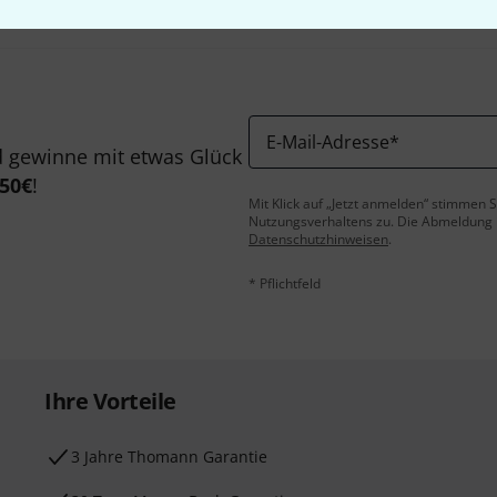
E-Mail-Adresse
*
 gewinne mit etwas Glück
50€
!
Mit Klick auf „Jetzt anmelden“ stimmen
Nutzungsverhaltens zu. Die Abmeldung is
Datenschutzhinweisen
.
* Pflichtfeld
Ihre Vorteile
3 Jahre Thomann Garantie