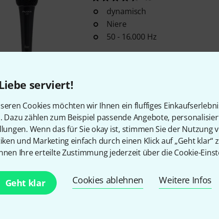
dynamisch
Niere
50 - 16.000 Hz
Sofort lieferbar
Liebe serviert!
Kostenloser Versand ab 2
seren Cookies möchten wir Ihnen ein fluffiges Einkaufserlebn
Alle Preise inkl. MwSt.
n. Dazu zählen zum Beispiel passende Angebote, personalisie
llungen. Wenn das für Sie okay ist, stimmen Sie der Nutzung 
tiken und Marketing einfach durch einen Klick auf „Geht klar“ z
nnen Ihre erteilte Zustimmung jederzeit über die Cookie-Einst
Gefällt Ihnen, was Sie sehen?
Cookies ablehnen
Weitere Infos
Geht klar
Teilen
Hilfe & Feedback