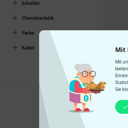
Schalter
Charakteristik
Farbe
Kabel
Mit 
Mit un
biete
Einste
Statis
Sie kö