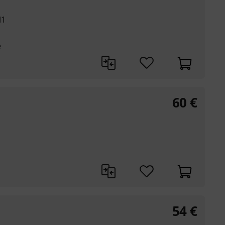
M1
e
60
€
54
€