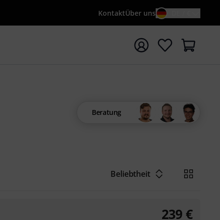
Kontakt
Über uns
DE / €
e mit Suchwort {searchTerm} starten
Beratung
Beliebtheit
239
€