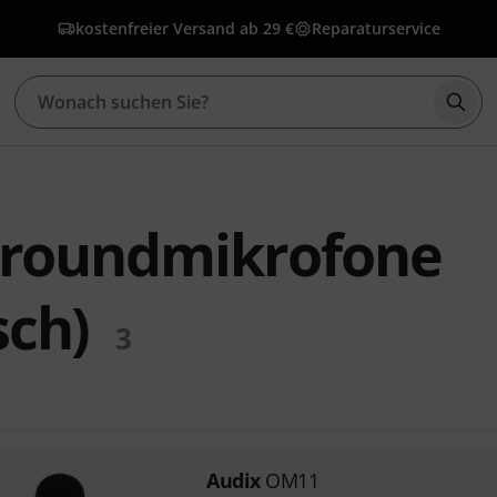
kostenfreier Versand ab 29 €
Reparaturservice
Such
lroundmikrofone
ch)
3
Audix
OM11