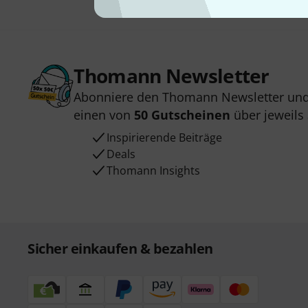
Thomann Newsletter
Abonniere den Thomann Newsletter und
einen von
50 Gutscheinen
über jeweils
Inspirierende Beiträge
Deals
Thomann Insights
Sicher einkaufen & bezahlen