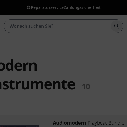
Reparaturservice
Zahlungssicherheit
Such
odern
nstrumente
10
Audiomodern
Playbeat Bundle