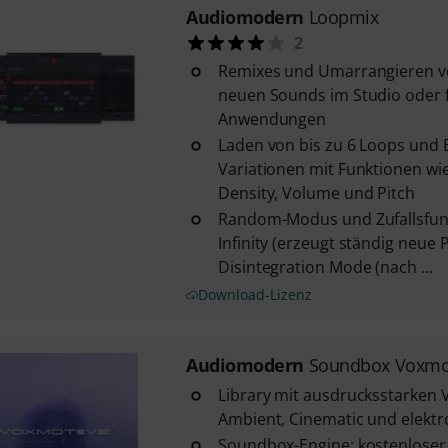
Audiomodern
Loopmix
2
Remixes und Umarrangieren v
neuen Sounds im Studio oder f
Anwendungen
Laden von bis zu 6 Loops und
Variationen mit Funktionen wi
Density, Volume und Pitch
Random-Modus und Zufallsfunk
Infinity (erzeugt ständig neue P
Disintegration Mode (nach ...
Download-Lizenz
Audiomodern
Soundbox Voxmot
Library mit ausdrucksstarken 
Ambient, Cinematic und elekt
Soundbox-Engine: kostenloser