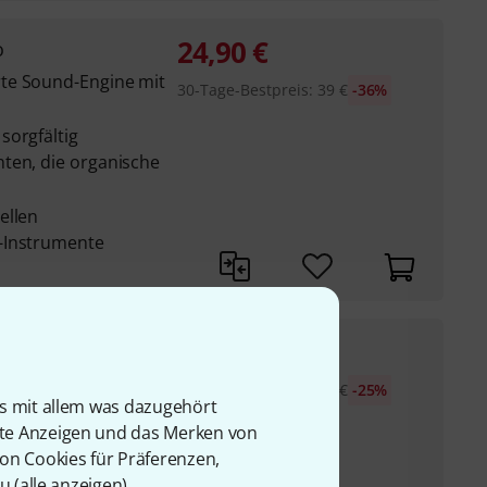
24,90
€
o
te Sound-Engine mit
30-Tage-Bestpreis
:
39
€
-36%
sorgfältig
ten, die organische
ellen
-Instrumente
24,90
€
ium
te Sound-Engine mit
30-Tage-Bestpreis
:
33
€
-25%
is mit allem was dazugehört
rte Anzeigen und das Merken von
lles Instrument, das
von Cookies für Präferenzen,
t von
u (
alle anzeigen
).