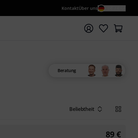
Kontakt
Über uns
DE / €
e mit Suchwort {searchTerm} starten
Beratung
Beliebtheit
89
€