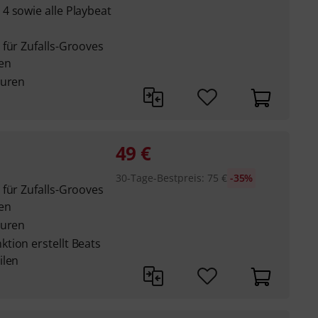
4 sowie alle Playbeat
 für Zufalls-Grooves
en
puren
49
€
30-Tage-Bestpreis
:
75
€
-35%
 für Zufalls-Grooves
en
puren
tion erstellt Beats
ilen