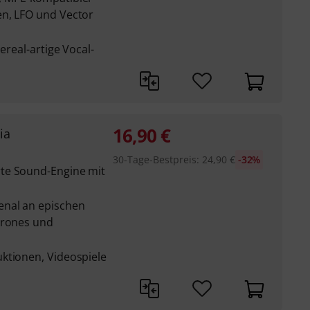
en, LFO und Vector
ereal-artige Vocal-
16,90
€
ia
30-Tage-Bestpreis
:
24,90
€
-32%
te Sound-Engine mit
enal an epischen
Drones und
ktionen, Videospiele