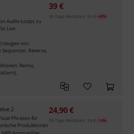
39
€
30-Tage-Bestpreis
:
65
€
-40%
on Audio-Loops zu
ür Live-
 Erzeugen von
e Sequenzer, Reverse,
tionen: Remix,
attern),
24,90
€
ive 2
Vocal-Phrasen für
30-Tage-Bestpreis
:
29
€
-14%
ronische Produktionen
, MPE-kompatibler