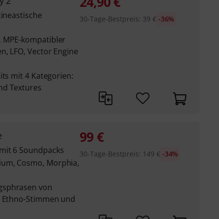
24,90
€
y 2
cineastische
30-Tage-Bestpreis
:
39
€
-36%
, MPE-kompatibler
n, LFO, Vector Engine
its mit 4 Kategorien:
nd Textures
99
€
e
mit 6 Soundpacks
30-Tage-Bestpreis
:
149
€
-34%
ium, Cosmo, Morphia,
gsphrasen von
n, Ethno-Stimmen und