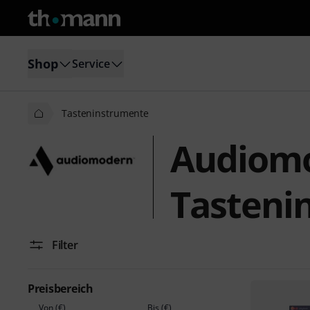
Shop
Service
Tasteninstrumente
Audiom
Tasteni
Filter
Preisbereich
Von (€)
Bis (€)