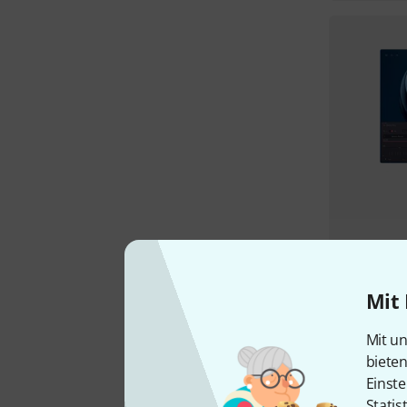
Mit 
Mit un
biete
Einste
Statis