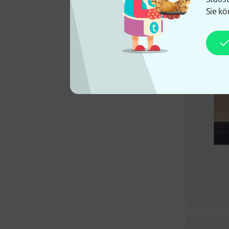
Sie kö