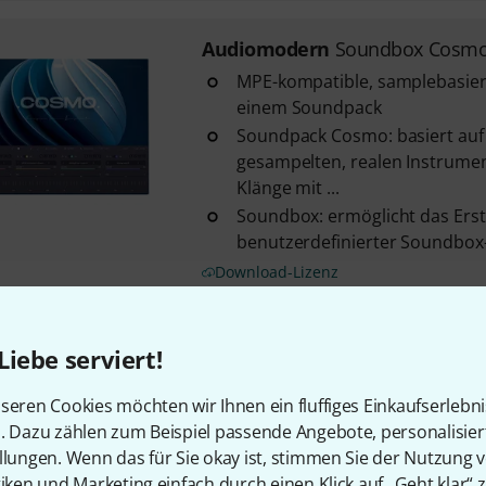
Audiomodern
Soundbox Cosm
MPE-kompatible, samplebasier
einem Soundpack
Soundpack Cosmo: basiert auf 
gesampelten, realen Instrumen
Klänge mit ...
Soundbox: ermöglicht das Erst
benutzerdefinierter Soundbox
Download-Lizenz
Audiomodern
Soundbox Krom
Liebe serviert!
MPE-kompatible, samplebasier
seren Cookies möchten wir Ihnen ein fluffiges Einkaufserlebn
einem Soundpack
n. Dazu zählen zum Beispiel passende Angebote, personalisie
Soundpack Kromium: ein virtue
llungen. Wenn das für Sie okay ist, stimmen Sie der Nutzung 
die rohe, emotionale Intensitä
tiken und Marketing einfach durch einen Klick auf „Geht klar“ z