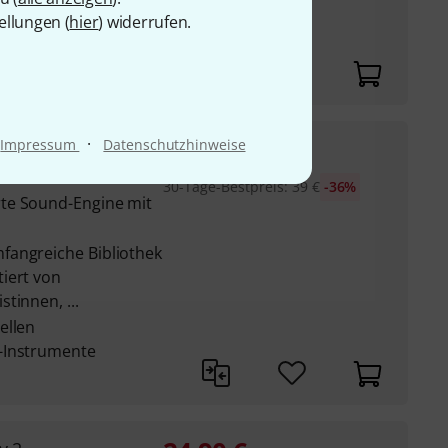
ellungen (
hier
) widerrufen.
ellen
-Instrumente
·
24,90
€
Impressum
Datenschutzhinweise
tive
30-Tage-Bestpreis
:
39
€
-36%
te Sound-Engine mit
fangreiche Bibliothek
iert von
tinnen, ...
ellen
-Instrumente