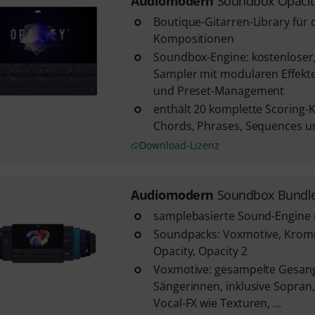
Audiomodern
Soundbox Opacit
Boutique-Gitarren-Library für 
Kompositionen
Soundbox-Engine: kostenloser
Sampler mit modularen Effekte
und Preset-Management
enthält 20 komplette Scoring-K
Chords, Phrases, Sequences u
Download-Lizenz
Audiomodern
Soundbox Bundl
samplebasierte Sound-Engine 
Soundpacks: Voxmotive, Krom
Opacity, Opacity 2
Voxmotive: gesampelte Gesan
Sängerinnen, inklusive Sopra
Vocal-FX wie Texturen, ...