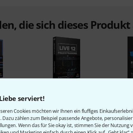
en, die sich dieses Produk
%
4%
Liebe serviert!
N
KAUFTEN
seren Cookies möchten wir Ihnen ein fluffiges Einkaufserlebn
Scaler 3
Tutorial Experts Ableton Live
Tutorial
n. Dazu zählen zum Beispiel passende Angebote, personalisie
ing
12 Training
Preso
llungen. Wenn das für Sie okay ist, stimmen Sie der Nutzung 
45 €
tiken und Marketing einfach durch einen Klick auf „Geht klar“ z