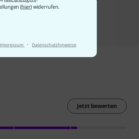
ellungen (
hier
) widerrufen.
·
Impressum
Datenschutzhinweise
Jetzt bewerten