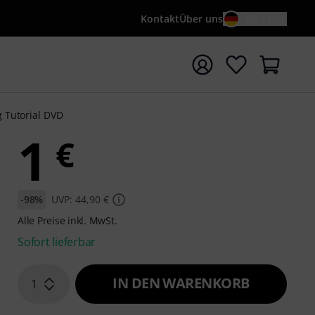
Kontakt
Über uns
DE / €
e mit Suchwort {searchTerm} starten
g Tutorial DVD
1
€
-98%
UVP: 44,90 €
Alle Preise inkl. MwSt.
Sofort lieferbar
IN DEN WARENKORB
1