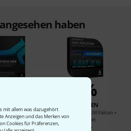
t angesehen haben
4%
3%
KAUFTEN
KAUFTEN
is mit allem was dazugehört
 Experts Hands on
Tutorial Experts UVI Falcon +
rte Anzeigen und das Merken von
nus Studio One
Soundset
von Cookies für Präferenzen,
46 €
45 €
u (
alle anzeigen
).