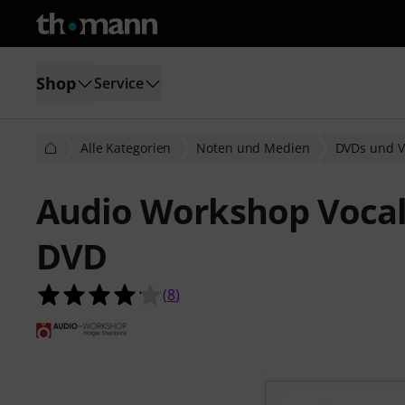
Shop
Service
Alle Kategorien
Noten und Medien
DVDs und V
Audio Workshop Vocal 
DVD
4.1 von 5 Sternen aus 8 Kundenbe
(
8
)