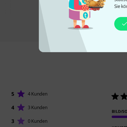
Sie kö
5
4 Kunden
4
3 Kunden
BILD/S
3
0 Kunden