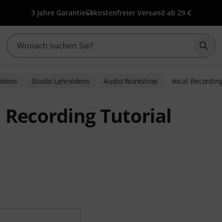
3 Jahre Garantie
kostenfreier Versand ab 29 €
Such
ideos
Studio Lehrvideos
Audio Workshop
Vocal Recordin
Recording Tutorial
wertungen