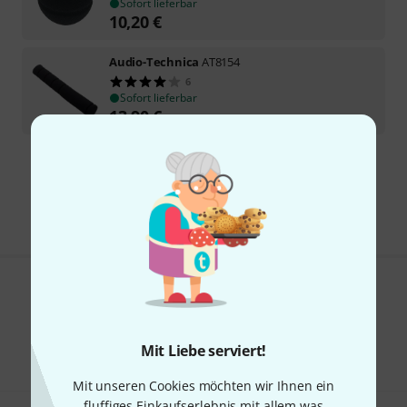
Sofort lieferbar
10,20
€
Audio-Technica
AT8154
6
Sofort lieferbar
13,90
€
Kostenloser Versand ab 29 €
Alle Preise inkl. MwSt.
Gefällt Ihnen, was Sie sehen?
Teilen
Hilfe & Feedback
Mit Liebe serviert!
Mit unseren Cookies möchten wir Ihnen ein
fluffiges Einkaufserlebnis mit allem was