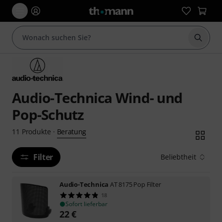
Suche 
Audio-Technica Wind- und
Pop-Schutz
Beratung
11
Produkte
·
Filter
Beliebtheit
Audio-Technica
AT 8175 Pop Filter
18
Sofort lieferbar
22
€