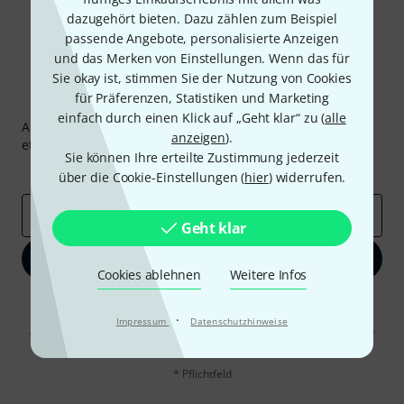
dazugehört bieten. Dazu zählen zum Beispiel
passende Angebote, personalisierte Anzeigen
und das Merken von Einstellungen. Wenn das für
Sie okay ist, stimmen Sie der Nutzung von Cookies
für Präferenzen, Statistiken und Marketing
Thomann Newsletter
einfach durch einen Klick auf „Geht klar“ zu (
alle
Abonniere den Thomann Newsletter und gewinne mit
anzeigen
).
etwas Glück einen von
50 Gutscheinen
über jeweils
50€
!
Sie können Ihre erteilte Zustimmung jederzeit
Inspirierende Beiträge
Deals
Thomann Insights
über die Cookie-Einstellungen (
hier
) widerrufen.
E-Mail-Adresse
*
Geht klar
Jetzt anmelden
Cookies ablehnen
Weitere Infos
Mit Klick auf „Jetzt anmelden“ stimmen Sie dem Erhalt von E-Mail-
Werbung und einer Messung des E-Mail-Nutzungsverhaltens zu. Die
·
Impressum
Datenschutzhinweise
Abmeldung ist jederzeit möglich. Weitere Informationen finden Sie in
unseren
Datenschutzhinweisen
.
* Pflichtfeld