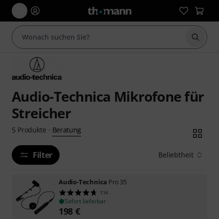
Suche 
Audio-Technica Mikrofone für
Streicher
Beratung
5
Produkte
·
Filter
Beliebtheit
Audio-Technica
Pro 35
114
Sofort lieferbar
198
€