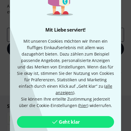
Abonniere den Thomann Newsletter und gewinne mit
etwas Glück einen von
50 Gutscheinen
über jeweils
50€
!
Inspirierende Beiträge
Deals
Thomann Insights
Mit Liebe serviert!
E-Mail-Adresse
*
Mit unseren Cookies möchten wir Ihnen ein
fluffiges Einkaufserlebnis mit allem was
Jetzt anmelden
dazugehört bieten. Dazu zählen zum Beispiel
passende Angebote, personalisierte Anzeigen
Mit Klick auf „Jetzt anmelden“ stimmen Sie dem Erhalt von E-Mail-
und das Merken von Einstellungen. Wenn das für
Werbung und einer Messung des E-Mail-Nutzungsverhaltens zu. Die
Abmeldung ist jederzeit möglich. Weitere Informationen finden Sie in
Sie okay ist, stimmen Sie der Nutzung von Cookies
unseren
Datenschutzhinweisen
.
für Präferenzen, Statistiken und Marketing
einfach durch einen Klick auf „Geht klar“ zu (
alle
* Pflichtfeld
anzeigen
).
Sie können Ihre erteilte Zustimmung jederzeit
über die Cookie-Einstellungen (
hier
) widerrufen.
Sicher einkaufen & bezahlen
Geht klar