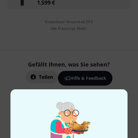
1.599
€
Kostenloser Versand ab 29 €
Alle Preise inkl. MwSt.
Gefällt Ihnen, was Sie sehen?
Teilen
Hilfe & Feedback
Thomann Newsletter