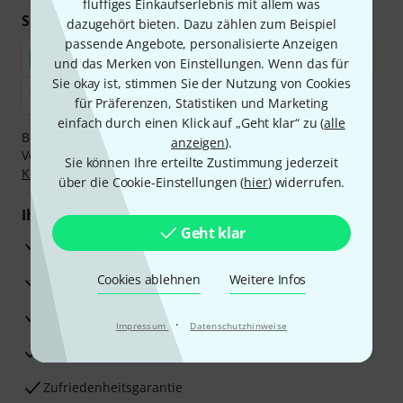
fluffiges Einkaufserlebnis mit allem was
Sicher einkaufen & bezahlen
dazugehört bieten. Dazu zählen zum Beispiel
passende Angebote, personalisierte Anzeigen
und das Merken von Einstellungen. Wenn das für
Sie okay ist, stimmen Sie der Nutzung von Cookies
für Präferenzen, Statistiken und Marketing
einfach durch einen Klick auf „Geht klar“ zu (
alle
Bezahlen Sie vertraulich und sicher per Nachnahme,
anzeigen
).
Vorkasse, PayPal, Amazon Pay,
Klarna Sofort bezahlen
,
Sie können Ihre erteilte Zustimmung jederzeit
Klarna Ratenzahlung
oder Kreditkarte.
über die Cookie-Einstellungen (
hier
) widerrufen.
Ihre Vorteile
Geht klar
3 Jahre Thomann Garantie
30 Tage Money-Back-Garantie
Cookies ablehnen
Weitere Infos
Reparaturservice
·
Impressum
Datenschutzhinweise
Beratung durch Fachexperten
Zufriedenheitsgarantie