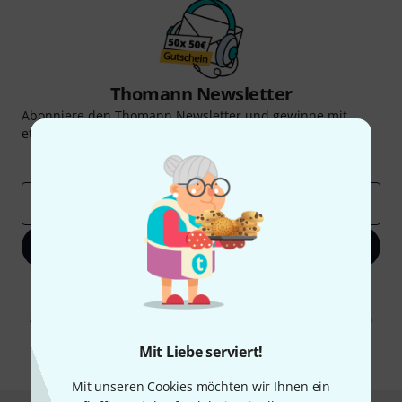
Thomann Newsletter
Abonniere den Thomann Newsletter und gewinne mit
etwas Glück einen von
50 Gutscheinen
über jeweils
50€
!
Inspirierende Beiträge
Deals
Thomann Insights
E-Mail-Adresse
*
Jetzt anmelden
Mit Klick auf „Jetzt anmelden“ stimmen Sie dem Erhalt von E-Mail-
Werbung und einer Messung des E-Mail-Nutzungsverhaltens zu. Die
Abmeldung ist jederzeit möglich. Weitere Informationen finden Sie in
unseren
Datenschutzhinweisen
.
Mit Liebe serviert!
* Pflichtfeld
Mit unseren Cookies möchten wir Ihnen ein