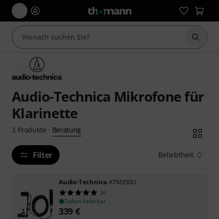
Suche 
Audio-Technica Mikrofone für
Klarinette
Beratung
3
Produkte
·
Filter
Beliebtheit
Audio-Technica
ATM350U
26
Sofort lieferbar
339
€