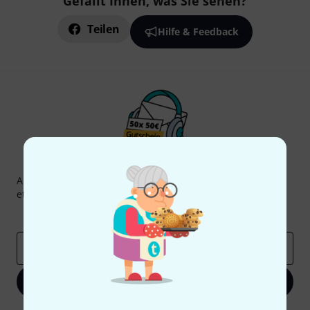
Gefällt Ihnen, was Sie sehen?
Teilen
Hilfe & Feedback
Thomann Newsletter
Abonniere den Thomann Newsletter und gewinne mit
etwas Glück einen von
50 Gutscheinen
über jeweils
50€
!
Inspirierende Beiträge
Deals
Thomann Insights
E-Mail-Adresse
*
Jetzt anmelden