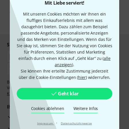
Mit Klick auf „Jetzt anmelden“ stimmen Sie dem Erhalt von E-Mail-
Mit Liebe serviert!
Werbung und einer Messung des E-Mail-Nutzungsverhaltens zu. Die
Abmeldung ist jederzeit möglich. Weitere Informationen finden Sie in
Mit unseren Cookies möchten wir Ihnen ein
unseren
Datenschutzhinweisen
.
fluffiges Einkaufserlebnis mit allem was
* Pflichtfeld
dazugehört bieten. Dazu zählen zum Beispiel
passende Angebote, personalisierte Anzeigen
und das Merken von Einstellungen. Wenn das für
Sicher einkaufen & bezahlen
Sie okay ist, stimmen Sie der Nutzung von Cookies
für Präferenzen, Statistiken und Marketing
einfach durch einen Klick auf „Geht klar“ zu (
alle
anzeigen
).
Sie können Ihre erteilte Zustimmung jederzeit
über die Cookie-Einstellungen (
hier
) widerrufen.
Bezahlen Sie vertraulich und sicher per Nachnahme,
Vorkasse, PayPal, Amazon Pay,
Klarna Sofort bezahlen
,
Geht klar
Klarna Ratenzahlung
oder Kreditkarte.
Ihre Vorteile
Cookies ablehnen
Weitere Infos
3 Jahre Thomann Garantie
·
Impressum
Datenschutzhinweise
30 Tage Money-Back-Garantie