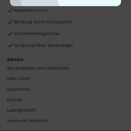
Reparaturservice
Beratung durch Fachexperten
Zufriedenheitsgarantie
Europas größtes Versandlager
Service
Versandkosten und Lieferzeiten
Hilfe-Center
Gutscheine
Kontakt
Ladengeschäft
Service im Überblick