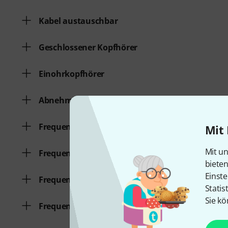
Kabel austauschbar
Geschlossener Kopfhörer
Einohrkopfhörer
Abnehmbares Kabel
Frequenzgang Kopfhörer von
Mit 
Mit un
Frequenzgang Kopfhörer bis
biete
Einste
Frequenzgang Mikrofon von
Statis
Sie kö
Frequenzgang Mikrofon bis