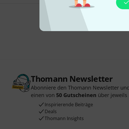
Thomann Newsletter
Abonniere den Thomann Newsletter und
einen von
50 Gutscheinen
über jeweils
Inspirierende Beiträge
Deals
Thomann Insights