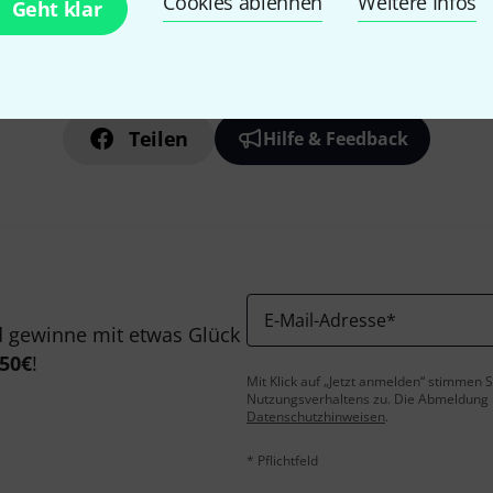
Cookies ablehnen
Weitere Infos
Geht klar
Gefällt Ihnen, was Sie sehen?
Teilen
Hilfe & Feedback
E-Mail-Adresse
*
 gewinne mit etwas Glück
50€
!
Mit Klick auf „Jetzt anmelden“ stimmen
Nutzungsverhaltens zu. Die Abmeldung is
Datenschutzhinweisen
.
* Pflichtfeld