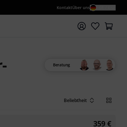
Kontakt
Über uns
DE / €
e mit Suchwort {searchTerm} starten
-
Beratung
Beliebtheit
359
€