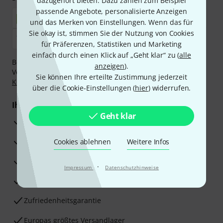
dazugehört bieten. Dazu zählen zum Beispiel
passende Angebote, personalisierte Anzeigen
und das Merken von Einstellungen. Wenn das für
Sie okay ist, stimmen Sie der Nutzung von Cookies
für Präferenzen, Statistiken und Marketing
einfach durch einen Klick auf „Geht klar“ zu (
alle
Bezahlen Sie vertraulich und sicher per Nachnahme,
anzeigen
).
Vorkasse, PayPal, Amazon Pay,
Klarna Sofort bezahlen
,
Sie können Ihre erteilte Zustimmung jederzeit
Klarna Ratenzahlung
oder Kreditkarte.
über die Cookie-Einstellungen (
hier
) widerrufen.
Ihre Vorteile
Geht klar
3 Jahre Thomann Garantie
30 Tage Money-Back-Garantie
Cookies ablehnen
Weitere Infos
Reparaturservice
·
Impressum
Datenschutzhinweise
Beratung durch Fachexperten
Zufriedenheitsgarantie
Europas größtes Versandlager