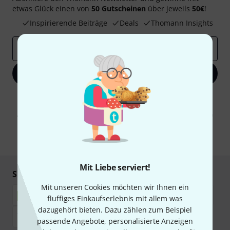
etwas Glück einen von
50 Gutscheinen
über jeweils
50€
!
Inspirierende Beiträge
Deals
Thomann Insights
E-Mail-Adresse
*
Jetzt anmelden
Mit Klick auf „Jetzt anmelden“ stimmen Sie dem Erhalt von E-Mail-
Werbung und einer Messung des E-Mail-Nutzungsverhaltens zu. Die
Abmeldung ist jederzeit möglich. Weitere Informationen finden Sie in
unseren
Datenschutzhinweisen
.
* Pflichtfeld
Mit Liebe serviert!
Sicher einkaufen & bezahlen
Mit unseren Cookies möchten wir Ihnen ein
fluffiges Einkaufserlebnis mit allem was
dazugehört bieten. Dazu zählen zum Beispiel
passende Angebote, personalisierte Anzeigen