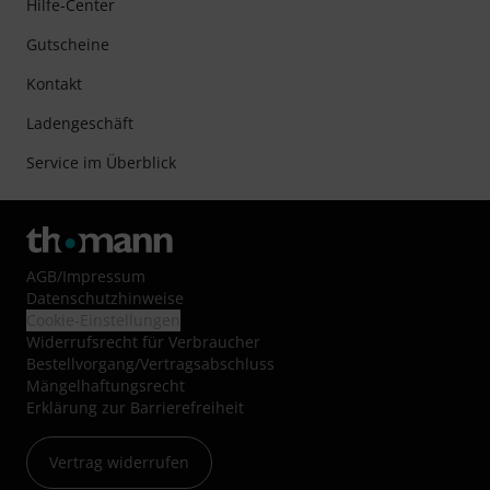
Hilfe-Center
Gutscheine
Kontakt
Ladengeschäft
Service im Überblick
AGB
/
Impressum
Datenschutzhinweise
Cookie-Einstellungen
Widerrufsrecht für Verbraucher
Bestellvorgang/Vertragsabschluss
Mängelhaftungsrecht
Erklärung zur Barrierefreiheit
Vertrag widerrufen