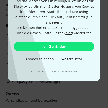
und das Merken von Einstellungen. Wenn das für
Bezahlen Sie vertraulich und sicher per Nachnahme,
Sie okay ist, stimmen Sie der Nutzung von Cookies
Vorkasse, PayPal, Amazon Pay,
Klarna Sofort bezahlen
,
für Präferenzen, Statistiken und Marketing
Klarna Ratenzahlung
oder Kreditkarte.
einfach durch einen Klick auf „Geht klar“ zu (
alle
anzeigen
).
Ihre Vorteile
Sie können Ihre erteilte Zustimmung jederzeit
über die Cookie-Einstellungen (
hier
) widerrufen.
3 Jahre Thomann Garantie
30 Tage Money-Back-Garantie
Geht klar
Reparaturservice
Cookies ablehnen
Weitere Infos
Beratung durch Fachexperten
·
Zufriedenheitsgarantie
Impressum
Datenschutzhinweise
Europas größtes Versandlager
Service
Versandkosten und Lieferzeiten