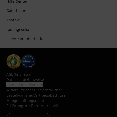
Hilfe-Center
Gutscheine
Kontakt
Ladengeschäft
Service im Überblick
AGB
/
Impressum
Datenschutzhinweise
Cookie-Einstellungen
Widerrufsrecht für Verbraucher
Bestellvorgang/Vertragsabschluss
Mängelhaftungsrecht
Erklärung zur Barrierefreiheit