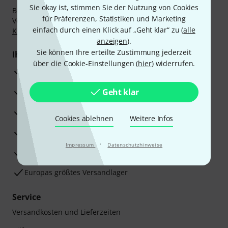
Sie okay ist, stimmen Sie der Nutzung von Cookies
Bezahlen Sie vertraulich und sicher per Nachnahme,
für Präferenzen, Statistiken und Marketing
Vorkasse, PayPal, Amazon Pay,
Klarna Sofort bezahlen
,
einfach durch einen Klick auf „Geht klar“ zu (
alle
Klarna Ratenzahlung
oder Kreditkarte.
anzeigen
).
Sie können Ihre erteilte Zustimmung jederzeit
Ihre Vorteile
über die Cookie-Einstellungen (
hier
) widerrufen.
3 Jahre Thomann Garantie
30 Tage Money-Back-Garantie
Geht klar
Reparaturservice
Cookies ablehnen
Weitere Infos
Beratung durch Fachexperten
·
Impressum
Datenschutzhinweise
Zufriedenheitsgarantie
Europas größtes Versandlager
Service
Versandkosten und Lieferzeiten