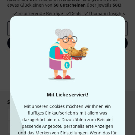
etwas Glück einen von
50 Gutscheinen
über jeweils
50€
!
Inspirierende Beiträge
Deals
Thomann Insights
E-Mail-Adresse
*
Jetzt anmelden
Mit Klick auf „Jetzt anmelden“ stimmen Sie dem Erhalt von E-Mail-
Werbung und einer Messung des E-Mail-Nutzungsverhaltens zu. Die
Abmeldung ist jederzeit möglich. Weitere Informationen finden Sie in
unseren
Datenschutzhinweisen
.
* Pflichtfeld
Mit Liebe serviert!
Sicher einkaufen & bezahlen
Mit unseren Cookies möchten wir Ihnen ein
fluffiges Einkaufserlebnis mit allem was
dazugehört bieten. Dazu zählen zum Beispiel
passende Angebote, personalisierte Anzeigen
und das Merken von Einstellungen. Wenn das für