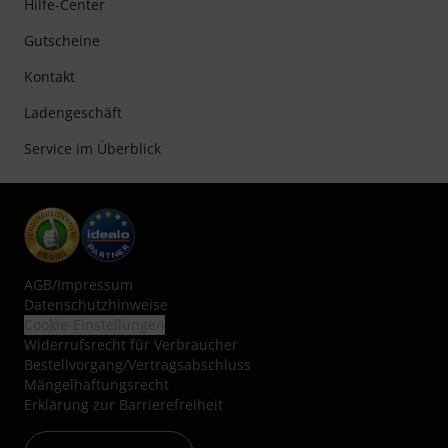
Hilfe-Center
Gutscheine
Kontakt
Ladengeschäft
Service im Überblick
AGB
/
Impressum
Datenschutzhinweise
Cookie-Einstellungen
Widerrufsrecht für Verbraucher
Bestellvorgang/Vertragsabschluss
Mängelhaftungsrecht
Erklärung zur Barrierefreiheit