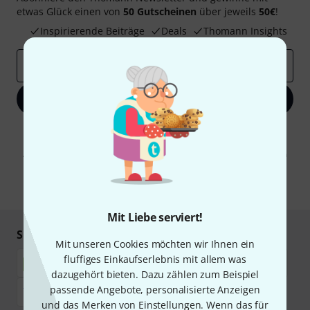
etwas Glück einen von
50 Gutscheinen
über jeweils
50€
!
Inspirierende Beiträge
Deals
Thomann Insights
E-Mail-Adresse
*
Jetzt anmelden
Mit Klick auf „Jetzt anmelden“ stimmen Sie dem Erhalt von E-Mail-
Werbung und einer Messung des E-Mail-Nutzungsverhaltens zu. Die
Abmeldung ist jederzeit möglich. Weitere Informationen finden Sie in
unseren
Datenschutzhinweisen
.
* Pflichtfeld
Mit Liebe serviert!
Sicher einkaufen & bezahlen
Mit unseren Cookies möchten wir Ihnen ein
fluffiges Einkaufserlebnis mit allem was
dazugehört bieten. Dazu zählen zum Beispiel
passende Angebote, personalisierte Anzeigen
und das Merken von Einstellungen. Wenn das für