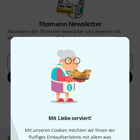
Thomann Newsletter
Abonniere den Thomann Newsletter und gewinne mit
etwas Glück einen von
50 Gutscheinen
über jeweils
50€
!
Inspirierende Beiträge
Deals
Thomann Insights
E-Mail-Adresse
*
Jetzt anmelden
Mit Klick auf „Jetzt anmelden“ stimmen Sie dem Erhalt von E-Mail-
Werbung und einer Messung des E-Mail-Nutzungsverhaltens zu. Die
Abmeldung ist jederzeit möglich. Weitere Informationen finden Sie in
unseren
Datenschutzhinweisen
.
* Pflichtfeld
Mit Liebe serviert!
Mit unseren Cookies möchten wir Ihnen ein
fluffiges Einkaufserlebnis mit allem was
Sicher einkaufen & bezahlen