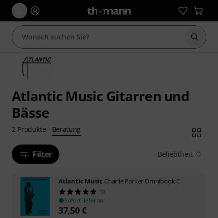
Suche 
Atlantic Music Gitarren und
Bässe
Beratung
2
Produkte
·
Filter
Beliebtheit
Atlantic Music
Charlie Parker Omnibook C
10
Sofort lieferbar
37,50
€