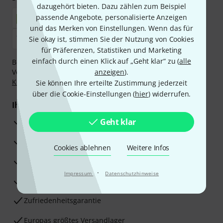
dazugehört bieten. Dazu zählen zum Beispiel
passende Angebote, personalisierte Anzeigen
und das Merken von Einstellungen. Wenn das für
Sie okay ist, stimmen Sie der Nutzung von Cookies
für Präferenzen, Statistiken und Marketing
einfach durch einen Klick auf „Geht klar“ zu (
alle
Bezahlen Sie vertraulich und sicher per Nachnahme,
Vorkasse, PayPal, Amazon Pay,
anzeigen
Klarna Sofort bezahlen
).
,
Klarna Ratenzahlung
oder Kreditkarte.
Sie können Ihre erteilte Zustimmung jederzeit
über die Cookie-Einstellungen (
hier
) widerrufen.
Ihre Vorteile
3 Jahre Thomann Garantie
Geht klar
30 Tage Money-Back-Garantie
Cookies ablehnen
Weitere Infos
Reparaturservice
·
Impressum
Datenschutzhinweise
Beratung durch Fachexperten
Zufriedenheitsgarantie
Europas größtes Versandlager