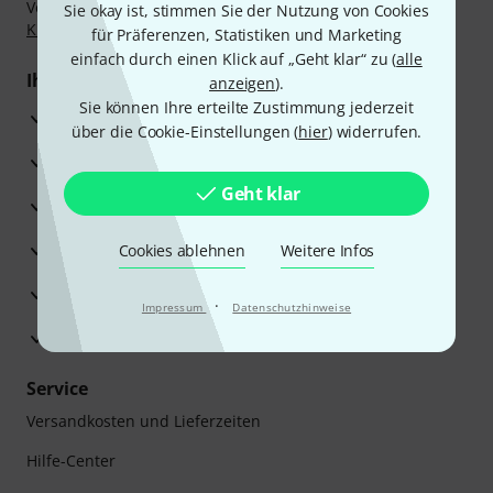
Vorkasse, PayPal, Amazon Pay,
Klarna Sofort bezahlen
,
Sie okay ist, stimmen Sie der Nutzung von Cookies
Klarna Ratenzahlung
oder Kreditkarte.
für Präferenzen, Statistiken und Marketing
einfach durch einen Klick auf „Geht klar“ zu (
alle
Ihre Vorteile
anzeigen
).
Sie können Ihre erteilte Zustimmung jederzeit
3 Jahre Thomann Garantie
über die Cookie-Einstellungen (
hier
) widerrufen.
30 Tage Money-Back-Garantie
Geht klar
Reparaturservice
Beratung durch Fachexperten
Cookies ablehnen
Weitere Infos
Zufriedenheitsgarantie
·
Impressum
Datenschutzhinweise
Europas größtes Versandlager
Service
Versandkosten und Lieferzeiten
Hilfe-Center