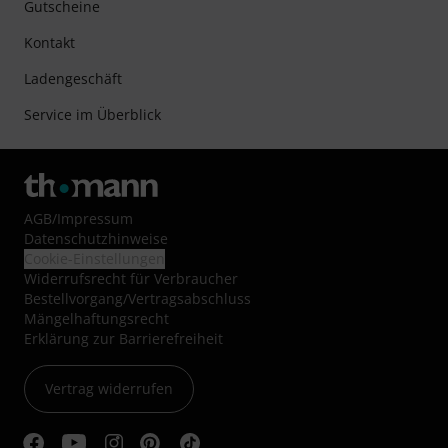
Gutscheine
Kontakt
Ladengeschäft
Service im Überblick
AGB
/
Impressum
Datenschutzhinweise
Cookie-Einstellungen
Widerrufsrecht für Verbraucher
Bestellvorgang/Vertragsabschluss
Mängelhaftungsrecht
Erklärung zur Barrierefreiheit
Vertrag widerrufen