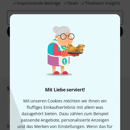
Inspirierende Beiträge
Deals
Thomann Insights
E-Mail-Adresse
*
Jetzt anmelden
Mit Klick auf „Jetzt anmelden“ stimmen Sie dem Erhalt von E-Mail-
Werbung und einer Messung des E-Mail-Nutzungsverhaltens zu. Die
Abmeldung ist jederzeit möglich. Weitere Informationen finden Sie in
unseren
Datenschutzhinweisen
.
* Pflichtfeld
Sicher einkaufen & bezahlen
Mit Liebe serviert!
Mit unseren Cookies möchten wir Ihnen ein
fluffiges Einkaufserlebnis mit allem was
dazugehört bieten. Dazu zählen zum Beispiel
passende Angebote, personalisierte Anzeigen
Bezahlen Sie vertraulich und sicher per Nachnahme,
und das Merken von Einstellungen. Wenn das für