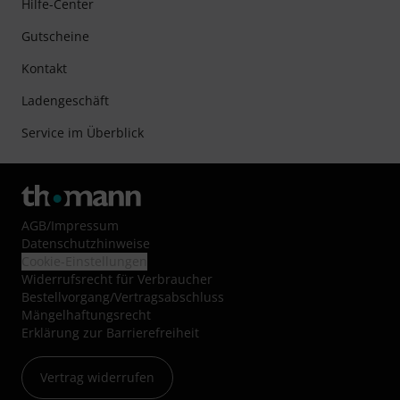
Hilfe-Center
Gutscheine
Kontakt
Ladengeschäft
Service im Überblick
AGB
/
Impressum
Datenschutzhinweise
Cookie-Einstellungen
Widerrufsrecht für Verbraucher
Bestellvorgang/Vertragsabschluss
Mängelhaftungsrecht
Erklärung zur Barrierefreiheit
Vertrag widerrufen