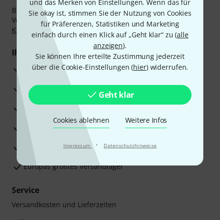
und das Merken von Einstellungen. Wenn das für
Bezahlen Sie vertraulich und sicher per Nachnahme,
Sie okay ist, stimmen Sie der Nutzung von Cookies
Vorkasse, PayPal, Amazon Pay,
Klarna Sofort bezahlen
,
für Präferenzen, Statistiken und Marketing
Klarna Ratenzahlung
oder Kreditkarte.
einfach durch einen Klick auf „Geht klar“ zu (
alle
anzeigen
).
Ihre Vorteile
Sie können Ihre erteilte Zustimmung jederzeit
über die Cookie-Einstellungen (
hier
) widerrufen.
3 Jahre Thomann Garantie
30 Tage Money-Back-Garantie
Geht klar
Reparaturservice
Cookies ablehnen
Weitere Infos
Beratung durch Fachexperten
·
Zufriedenheitsgarantie
Impressum
Datenschutzhinweise
Europas größtes Versandlager
Service
Versandkosten und Lieferzeiten