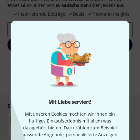
etwas Glück einen von
50 Gutscheinen
über jeweils
50€
!
Inspirierende Beiträge
Deals
Thomann Insights
E-Mail-Adresse
*
Jetzt anmelden
Mit Klick auf „Jetzt anmelden“ stimmen Sie dem Erhalt von E-Mail-
Werbung und einer Messung des E-Mail-Nutzungsverhaltens zu. Die
Abmeldung ist jederzeit möglich. Weitere Informationen finden Sie in
unseren
Datenschutzhinweisen
.
* Pflichtfeld
Mit Liebe serviert!
Sicher einkaufen & bezahlen
Mit unseren Cookies möchten wir Ihnen ein
fluffiges Einkaufserlebnis mit allem was
dazugehört bieten. Dazu zählen zum Beispiel
passende Angebote, personalisierte Anzeigen