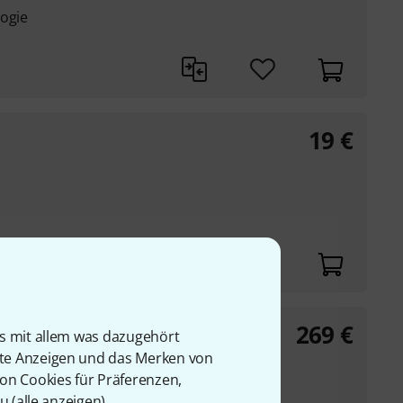
logie
19
€
269
€
is mit allem was dazugehört
rte Anzeigen und das Merken von
von Cookies für Präferenzen,
u (
alle anzeigen
).