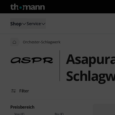
Shop
Service
Orchester-Schlagwerk
Asapura
Schlag
Filter
Preisbereich
Von (€)
Bis (€)