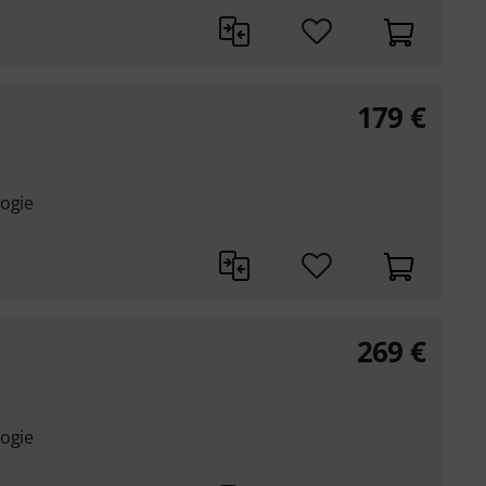
179
€
logie
269
€
logie