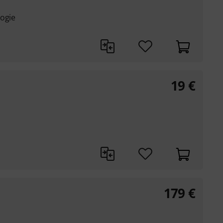
logie
19
€
179
€