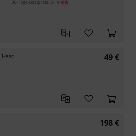
30-Tage-Bestpreis
:
54
€
-9%
49
€
m Head
198
€