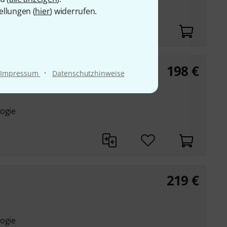
logie
ellungen (
hier
) widerrufen.
198
€
·
Impressum
Datenschutzhinweise
logie
219
€
logie