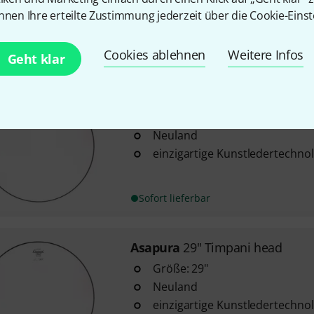
einzigartige Kunstledertechno
nnen Ihre erteilte Zustimmung jederzeit über die Cookie-Einst
Sofort lieferbar
Cookies ablehnen
Weitere Infos
Geht klar
Asapura
26" Timpani head
Größe: 26"
Neuland
einzigartige Kunstledertechno
Sofort lieferbar
Asapura
29" Timpani head
Größe: 29"
Neuland
einzigartige Kunstledertechno