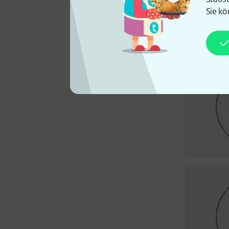
Sie kö