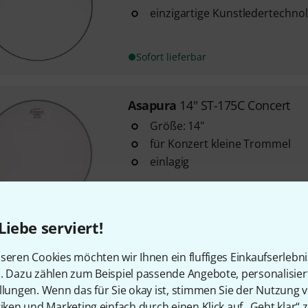
einzigartige Kunstledertechno
Sofort lieferbar
Asapura
14" ST-175C Concert
Größe: 14"
für Konzert kleine Trommel
einlagig
Sofort lieferbar
Liebe serviert!
Asapura
34" Timpani head
seren Cookies möchten wir Ihnen ein fluffiges Einkaufserlebn
n. Dazu zählen zum Beispiel passende Angebote, personalisie
Größe: 34"
llungen. Wenn das für Sie okay ist, stimmen Sie der Nutzung 
Neuland
tiken und Marketing einfach durch einen Klick auf „Geht klar“ z