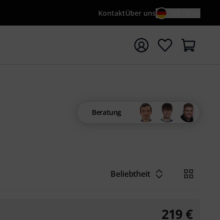
Kontakt
Über uns
DE / €
e mit Suchwort {searchTerm} starten
Beratung
Beliebtheit
219
€