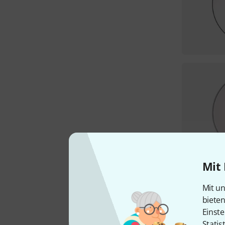
Mit 
Mit un
biete
Einste
Statis