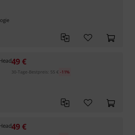
logie
49
€
 Head
30-Tage-Bestpreis
:
55
€
-11%
49
€
 Head