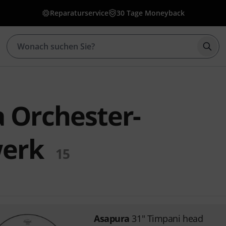
Reparaturservice
30 Tage Moneyback
Such
 Orchester-
werk
15
Asapura
31" Timpani head