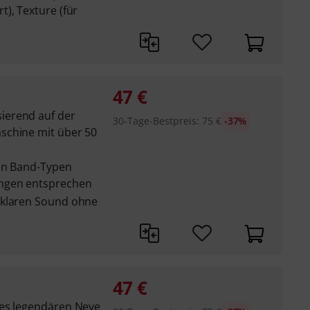
), Texture (für
47
€
ierend auf der
30-Tage-Bestpreis
:
75
€
-37%
schine mit über 50
nen Band-Typen
ungen entsprechen
 klaren Sound ohne
47
€
des legendären Neve