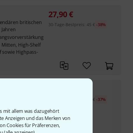
27,90
€
gendären britischen
30-Tage-Bestpreis
:
45
€
-38%
 Jahren
gangsvorverstärkung
Mitten, High-Shelf
f sowie Highpass-
47
€
sor für kreatives
30-Tage-Bestpreis
:
75
€
-37%
is mit allem was dazugehört
erzerrungseinheiten
rte Anzeigen und das Merken von
en, jeweils mit
von Cookies für Präferenzen,
u (
alle anzeigen
).