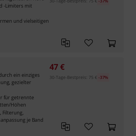
30-Tage-Bestpreis
:
75
€
-37%
 -Limiters mit
rmen und vielseitigen
47
€
durch ein einziges
30-Tage-Bestpreis
:
75
€
-37%
ung, gezielter
r für getrennte
itten/Höhen
 Filterung,
tsanpassung je Band