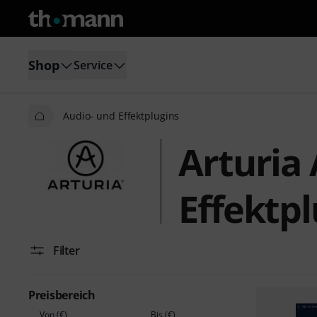
Shop
Service
Audio- und Effektplugins
Arturia
Effektpl
Filter
Preisbereich
Von (€)
Bis (€)