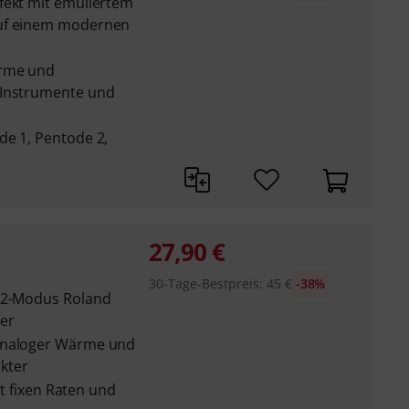
fekt mit emuliertem
auf einem modernen
ärme und
 Instrumente und
de 1, Pentode 2,
27,90
€
30-Tage-Bestpreis
:
45
€
-38%
s 2-Modus Roland
er
 analoger Wärme und
kter
mit fixen Raten und