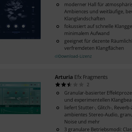
moderner Hall für atmosphäri
Ambiences und weitläufige, b
Klanglandschaften
fokussiert auf schnelle Klangg
minimalem Aufwand
geeignet für dezente Räumlichk
verfremdeten Klangflächen
Download-Lizenz
Arturia
Efx Fragments
2
Granular-basierter Effektproze
und experimentellen Klangbea
liefert Stutter-, Glitch-, Rever
ambientes Stereo-Audio, granu
Noise und mehr
3 granulare Betriebsmodi: Class