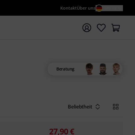
Kontakt
Über uns
DE / €
e mit Suchwort {searchTerm} starten
Beratung
Beliebtheit
27,90
€