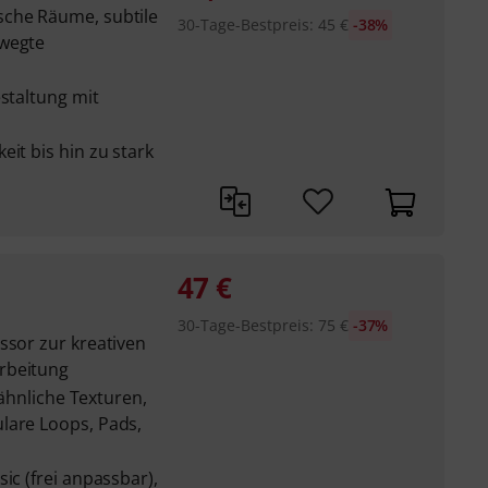
sche Räume, subtile
30-Tage-Bestpreis
:
45
€
-38%
ewegte
estaltung mit
eit bis hin zu stark
47
€
30-Tage-Bestpreis
:
75
€
-37%
ssor zur kreativen
rbeitung
b-ähnliche Texturen,
lare Loops, Pads,
ic (frei anpassbar),