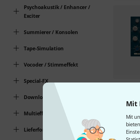
Psychoakustik / Enhancer /
Exciter
Summierer / Konsolen
Tape-Simulation
Vocoder / Stimmeffekt
Special-FX
Downloadversion
Mit 
Multieffekt / Plugin-Host
Mit un
biete
Lieferform
Einste
Statis