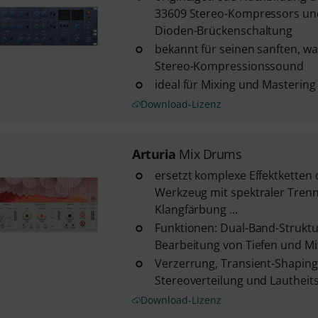
33609 Stereo-Kompressors und
Dioden-Brückenschaltung
bekannt für seinen sanften, wa
Stereo-Kompressionssound
ideal für Mixing und Mastering
Download-Lizenz
Arturia
Mix Drums
ersetzt komplexe Effektketten 
Werkzeug mit spektraler Trenn
Klangfärbung ...
Funktionen: Dual-Band-Struktu
Bearbeitung von Tiefen und M
Verzerrung, Transient-Shaping,
Stereoverteilung und Lauthei
Download-Lizenz