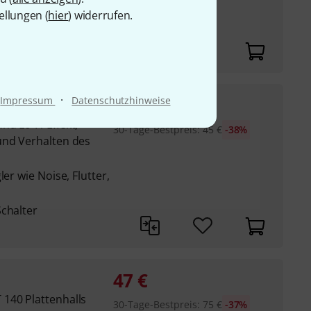
Tube, Transistor,
ellungen (
hier
) widerrufen.
ium, Force, Bit
·
27,90
€
Impressum
Datenschutzhinweise
d Lo-Fi-Effekt,
30-Tage-Bestpreis
:
45
€
-38%
und Verhalten des
er wie Noise, Flutter,
Schalter
47
€
140 Plattenhalls
30-Tage-Bestpreis
:
75
€
-37%