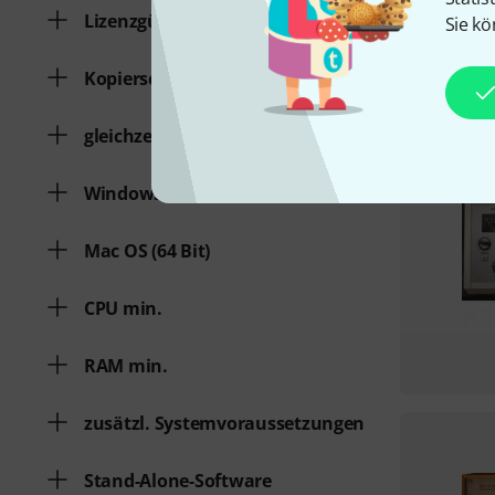
Lizenzgültigkeit
Sie kö
Kopierschutz
gleichzeitige Freischaltungen
Windows
Mac OS (64 Bit)
CPU min.
RAM min.
zusätzl. Systemvoraussetzungen
Stand-Alone-Software