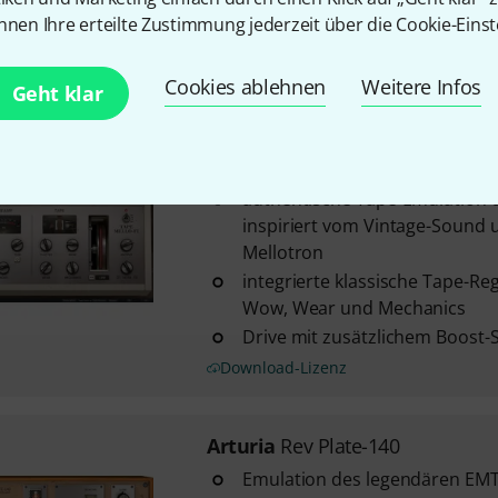
verfügbare Algorithmen: Tape, 
nnen Ihre erteilte Zustimmung jederzeit über die Cookie-Einst
Transformer, Rectifier, German
Crusher, Bit ...
Cookies ablehnen
Weitere Infos
Download-Lizenz
Geht klar
Arturia
Tape Mello-Fi
authentische Tape-Emulation un
inspiriert vom Vintage-Sound 
Mellotron
integrierte klassische Tape-Regl
Wow, Wear und Mechanics
Drive mit zusätzlichem Boost-
Download-Lizenz
Arturia
Rev Plate-140
Emulation des legendären EMT 