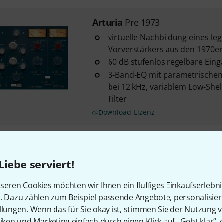
Arturia
Pre 1973
virtuelle Nachbildung eines le
Vorverstärkers aus den 1970er
60 dB stufenlos regelbare Ein
3-Band-EQ mit parametrischen 
bei 12 kHz, variablem Low-Shel
Filter
Download-Lizenz
Arturia
Dist Coldfire
Liebe serviert!
Dual-Engine-Verzerrungsprozes
Sounddesign
seren Cookies möchten wir Ihnen ein fluffiges Einkaufserlebn
verfügt über 2 unabhängige V
n. Dazu zählen zum Beispiel passende Angebote, personalisie
mit 11 auswählbaren Algorithm
llungen. Wenn das für Sie okay ist, stimmen Sie der Nutzung 
eigenen Bedienelementen
tiken und Marketing einfach durch einen Klick auf „Geht klar“ z