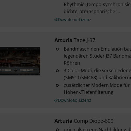
Rhythmic (tempo-synchronisiert
dichte, atmosphärische ...
Download-Lizenz
Arturia
Tape J-37
Bandmaschinen-Emulation bas
legendären Studer J37 Bandma
Röhren
4 Color-Modi, die verschiede
(SM911/SM468) und Kalibrier
zusätzlicher Modern Mode für
Höhen-/Tiefenfilterung
Download-Lizenz
Arturia
Comp Diode-609
originalgetreue Nachbildung 