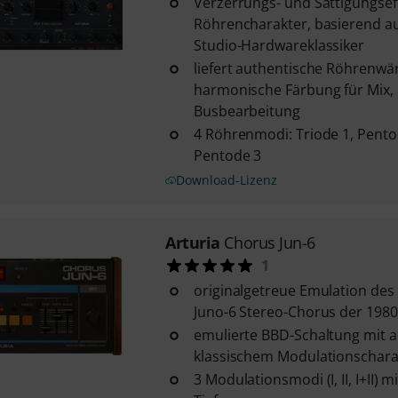
Verzerrungs- und Sättigungsef
Röhrencharakter, basierend 
Studio-Hardwareklassiker
liefert authentische Röhrenw
harmonische Färbung für Mix,
Busbearbeitung
4 Röhrenmodi: Triode 1, Pento
Pentode 3
Download-Lizenz
Arturia
Chorus Jun-6
1
originalgetreue Emulation de
Juno-6 Stereo-Chorus der 1980
emulierte BBD-Schaltung mit
klassischem Modulationschara
3 Modulationsmodi (I, II, I+II) 