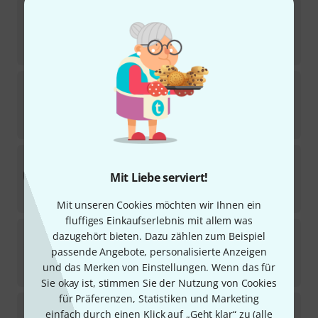
Artonus
Elipe Violin Case 4/4 R2
2
Sofort lieferbar
469
€
Artonus
Quart Violin Case 4/4 WB
Sofort lieferbar
398
€
Artonus
Cadem+ Violin Case WcB 4/4
Mit Liebe serviert!
Sofort lieferbar
274
€
Mit unseren Cookies möchten wir Ihnen ein
fluffiges Einkaufserlebnis mit allem was
Artonus
Quart Galant VN Case 4/4 CG
dazugehört bieten. Dazu zählen zum Beispiel
passende Angebote, personalisierte Anzeigen
Sofort lieferbar
und das Merken von Einstellungen. Wenn das für
379
€
Sie okay ist, stimmen Sie der Nutzung von Cookies
für Präferenzen, Statistiken und Marketing
Artonus
Quart Galant VN Case 4/4 CZ
einfach durch einen Klick auf „Geht klar“ zu (
alle