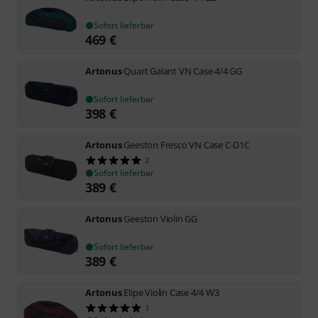
Sofort lieferbar
469
€
Artonus
Quart Galant VN Case 4/4 GG
Sofort lieferbar
398
€
Artonus
Geeston Fresco VN Case C-D1C
2
Sofort lieferbar
389
€
Artonus
Geeston Violin GG
Sofort lieferbar
389
€
Artonus
Elipe Violin Case 4/4 W3
1