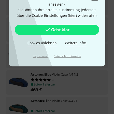
anzeigen
).
Sofort lieferbar
398
€
Sie können Ihre erteilte Zustimmung jederzeit
über die Cookie-Einstellungen (
hier
) widerrufen.
Artonus
Bardo Violin Case 4/4 CsO
Geht klar
Sofort lieferbar
389
€
Cookies ablehnen
Weitere Infos
Artonus
Geeston Pro Violin ZZ
1
·
Impressum
Datenschutzhinweise
Sofort lieferbar
429
€
Artonus
Elipe Violin Case 4/4 N2
3
Sofort lieferbar
469
€
Artonus
Elipe Violin Case 4/4 Z1
Sofort lieferbar