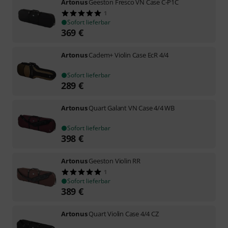
Artonus
Geeston Fresco VN Case C-P1C
1
Sofort lieferbar
369
€
Artonus
Cadem+ Violin Case EcR 4/4
Sofort lieferbar
289
€
Artonus
Quart Galant VN Case 4/4 WB
Sofort lieferbar
398
€
Artonus
Geeston Violin RR
1
Sofort lieferbar
389
€
Artonus
Quart Violin Case 4/4 CZ