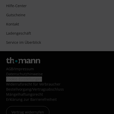
Hilfe-Center
Gutscheine
Kontakt
Ladengeschäft
Service im Überblick
AGB
/
Impressum
Datenschutzhinweise
Cookie-Einstellungen
Widerrufsrecht für Verbraucher
Bestellvorgang/Vertragsabschluss
Mängelhaftungsrecht
Erklärung zur Barrierefreiheit
Vertrag widerrufen