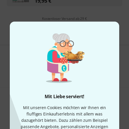
19,95
€
Kostenloser Versand ab 29 €
Alle Preise inkl. MwSt.
Gefällt Ihnen, was Sie sehen?
Teilen
Hilfe & Feedback
Mit Liebe serviert!
Mit unseren Cookies möchten wir Ihnen ein
fluffiges Einkaufserlebnis mit allem was
dazugehört bieten. Dazu zählen zum Beispiel
Thomann Newsletter
passende Angebote, personalisierte Anzeigen