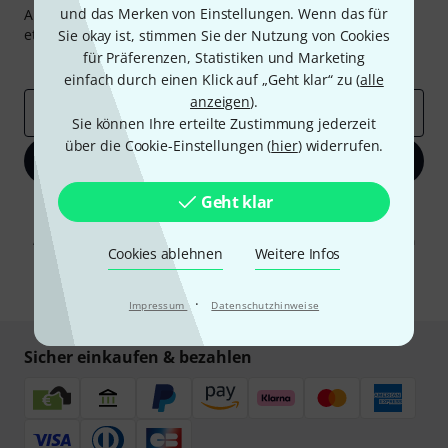
und das Merken von Einstellungen. Wenn das für
Abonniere den Thomann Newsletter und gewinne mit
etwas Glück einen von
50 Gutscheinen
über jeweils
50€
!
Sie okay ist, stimmen Sie der Nutzung von Cookies
für Präferenzen, Statistiken und Marketing
Inspirierende Beiträge
Deals
Thomann Insights
einfach durch einen Klick auf „Geht klar“ zu (
alle
anzeigen
).
E-Mail-Adresse
*
Sie können Ihre erteilte Zustimmung jederzeit
über die Cookie-Einstellungen (
hier
) widerrufen.
Jetzt anmelden
Geht klar
Mit Klick auf „Jetzt anmelden“ stimmen Sie dem Erhalt von E-Mail-
Werbung und einer Messung des E-Mail-Nutzungsverhaltens zu. Die
Abmeldung ist jederzeit möglich. Weitere Informationen finden Sie in
Cookies ablehnen
Weitere Infos
unseren
Datenschutzhinweisen
.
* Pflichtfeld
·
Impressum
Datenschutzhinweise
Sicher einkaufen & bezahlen