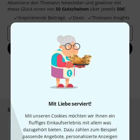
Abonniere den Thomann Newsletter und gewinne mit
etwas Glück einen von
50 Gutscheinen
über jeweils
50€
!
Inspirierende Beiträge
Deals
Thomann Insights
E-Mail-Adresse
*
Jetzt anmelden
Mit Klick auf „Jetzt anmelden“ stimmen Sie dem Erhalt von E-Mail-
Werbung und einer Messung des E-Mail-Nutzungsverhaltens zu. Die
Abmeldung ist jederzeit möglich. Weitere Informationen finden Sie in
unseren
Datenschutzhinweisen
.
* Pflichtfeld
Mit Liebe serviert!
Sicher einkaufen & bezahlen
Mit unseren Cookies möchten wir Ihnen ein
fluffiges Einkaufserlebnis mit allem was
dazugehört bieten. Dazu zählen zum Beispiel
passende Angebote, personalisierte Anzeigen