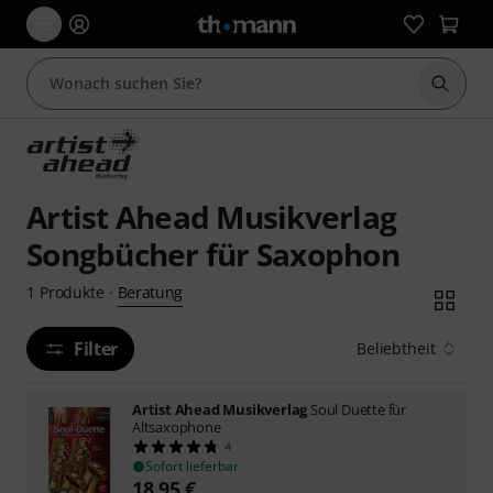
Suche 
Artist Ahead Musikverlag
Songbücher für Saxophon
Beratung
1
Produkte
·
Filter
Beliebtheit
Artist Ahead Musikverlag
Soul Duette für
Altsaxophone
4
Sofort lieferbar
18,95
€