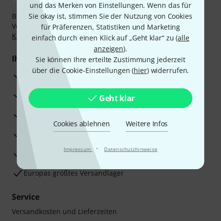
und das Merken von Einstellungen. Wenn das für
Bezahlen Sie vertraulich und sicher per Nachnahme,
Sie okay ist, stimmen Sie der Nutzung von Cookies
Vorkasse, PayPal, Amazon Pay,
Klarna Sofort bezahlen
,
für Präferenzen, Statistiken und Marketing
Klarna Ratenzahlung
oder Kreditkarte.
einfach durch einen Klick auf „Geht klar“ zu (
alle
anzeigen
).
Ihre Vorteile
Sie können Ihre erteilte Zustimmung jederzeit
über die Cookie-Einstellungen (
hier
) widerrufen.
3 Jahre Thomann Garantie
30 Tage Money-Back-Garantie
Geht klar
Reparaturservice
Cookies ablehnen
Weitere Infos
Beratung durch Fachexperten
·
Impressum
Datenschutzhinweise
Zufriedenheitsgarantie
Europas größtes Versandlager
Service
Versandkosten und Lieferzeiten