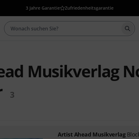
3 Jahre Garantie
Zufriedenheitsgarantie
Such
head Musikverlag N
r
3
Artist Ahead Musikverlag
Block