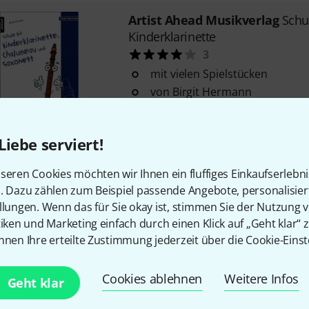
Artist Ahead Musikverlag
Schu
Kinderklarinette
3
mit vielen Spielstücken
von Birgit Hermann
mit Griffschrift anwendbar
Sofort lieferbar
Liebe serviert!
seren Cookies möchten wir Ihnen ein fluffiges Einkaufserlebn
Kostenloser Versand ab 2
n. Dazu zählen zum Beispiel passende Angebote, personalisie
Alle Preise inkl. MwSt.
llungen. Wenn das für Sie okay ist, stimmen Sie der Nutzung 
tiken und Marketing einfach durch einen Klick auf „Geht klar“ z
nnen Ihre erteilte Zustimmung jederzeit über die Cookie-Einst
Cookies ablehnen
Weitere Infos
Geht klar
Gefällt Ihnen, was Sie sehen?