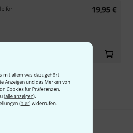
19,95
€
le for
is mit allem was dazugehört
9 €
rte Anzeigen und das Merken von
von Cookies für Präferenzen,
u (
alle anzeigen
).
ellungen (
hier
) widerrufen.