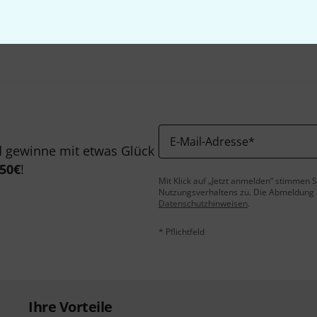
Teilen
Hilfe & Feedback
E-Mail-Adresse
*
 gewinne mit etwas Glück
50€
!
Mit Klick auf „Jetzt anmelden“ stimmen
Nutzungsverhaltens zu. Die Abmeldung is
Datenschutzhinweisen
.
* Pflichtfeld
Ihre Vorteile