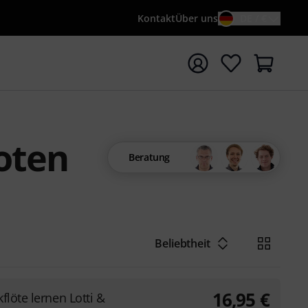
Kontakt
Über uns
DE / €
e mit Suchwort {searchTerm} starten
oten
Beratung
Beliebtheit
16,95
€
flöte lernen Lotti &