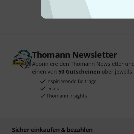
Thomann Newsletter
Abonniere den Thomann Newsletter und
einen von
50 Gutscheinen
über jeweils
Inspirierende Beiträge
Deals
Thomann Insights
Sicher einkaufen & bezahlen