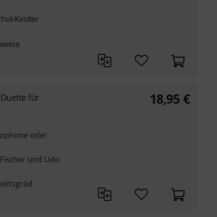
chul-Kinder
fweise
18,95
€
 Duette für
axophone oder
Fischer und Udo
gkeitsgrad