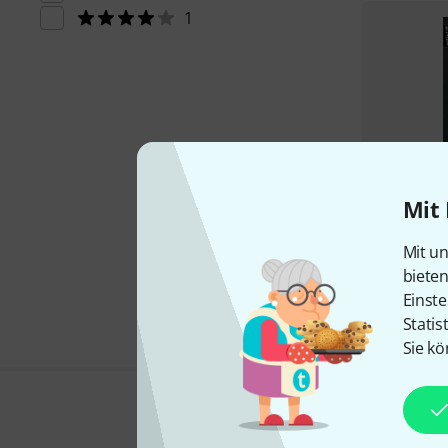
1
Mit 
Mit un
biete
Einste
Statis
Sie kö