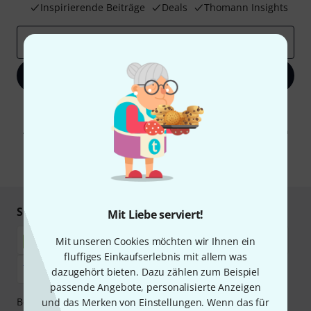
Inspirierende Beiträge
Deals
Thomann Insights
E-Mail-Adresse
*
Jetzt anmelden
Mit Klick auf „Jetzt anmelden“ stimmen Sie dem Erhalt von E-Mail-
Werbung und einer Messung des E-Mail-Nutzungsverhaltens zu. Die
Abmeldung ist jederzeit möglich. Weitere Informationen finden Sie in
unseren
Datenschutzhinweisen
.
* Pflichtfeld
Sicher einkaufen & bezahlen
Mit Liebe serviert!
Mit unseren Cookies möchten wir Ihnen ein
fluffiges Einkaufserlebnis mit allem was
dazugehört bieten. Dazu zählen zum Beispiel
passende Angebote, personalisierte Anzeigen
Bezahlen Sie vertraulich und sicher per Nachnahme,
und das Merken von Einstellungen. Wenn das für