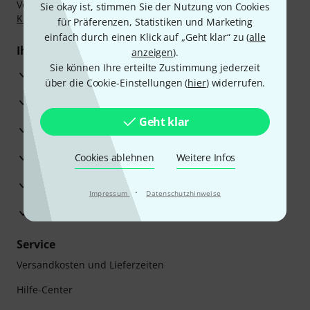
Vorkasse, PayPal, Amazon Pay,
Klarna Sofort bezahlen
,
Sie okay ist, stimmen Sie der Nutzung von Cookies
Klarna Ratenzahlung
oder Kreditkarte.
für Präferenzen, Statistiken und Marketing
einfach durch einen Klick auf „Geht klar“ zu (
alle
Ihre Vorteile
anzeigen
).
Sie können Ihre erteilte Zustimmung jederzeit
3 Jahre Thomann Garantie
über die Cookie-Einstellungen (
hier
) widerrufen.
30 Tage Money-Back-Garantie
Geht klar
Reparaturservice
Beratung durch Fachexperten
Cookies ablehnen
Weitere Infos
Zufriedenheitsgarantie
·
Impressum
Datenschutzhinweise
Europas größtes Versandlager
Service
Versandkosten und Lieferzeiten
Hilfe-Center