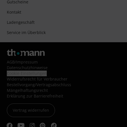
Gutscheine
Kontakt
Ladengeschäft
Service im Überblick
AGB
/
Impressum
Datenschutzhinweise
Cookie-Einstellungen
Widerrufsrecht für Verbraucher
Bestellvorgang/Vertragsabschluss
Mängelhaftungsrecht
Erklärung zur Barrierefreiheit
Vertrag widerrufen