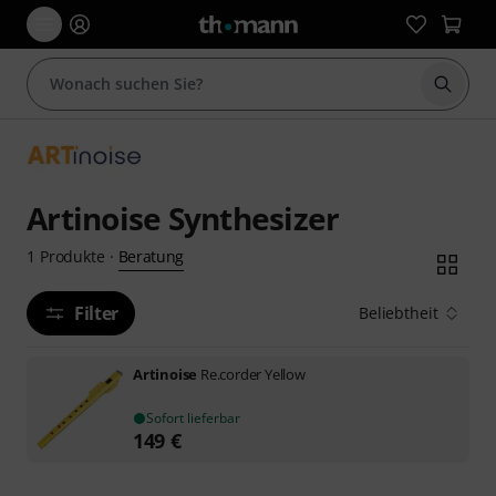
Suche 
Artinoise Synthesizer
Beratung
1
Produkte
·
Filter
Beliebtheit
Artinoise
Re.corder Yellow
Sofort lieferbar
149
€