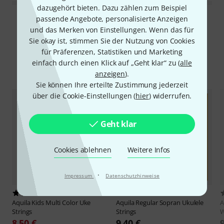
dazugehört bieten. Dazu zählen zum Beispiel
passende Angebote, personalisierte Anzeigen
Alle Bewertungen lesen
und das Merken von Einstellungen. Wenn das für
Sie okay ist, stimmen Sie der Nutzung von Cookies
für Präferenzen, Statistiken und Marketing
einfach durch einen Klick auf „Geht klar“ zu (
alle
Alternativen vergleichen
anzeigen
).
Sie können Ihre erteilte Zustimmung jederzeit
über die Cookie-Einstellungen (
hier
) widerrufen.
Geht klar
Cookies ablehnen
Weitere Infos
·
Impressum
Datenschutzhinweise
12
597
Aquila
Kids Multi Color Uke
Aquila
Regular Sopran Ukulele
A
Strings
Strings
8,50 €
9,40 €