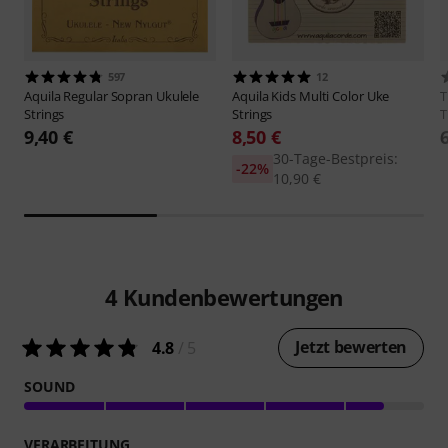
597
12
Aquila
Regular Sopran Ukulele
Aquila
Kids Multi Color Uke
Strings
Strings
T
9,40 €
8,50 €
30-Tage-Bestpreis:
-22%
10,90 €
4
Kundenbewertungen
Jetzt bewerten
4.8
/ 5
SOUND
VERARBEITUNG