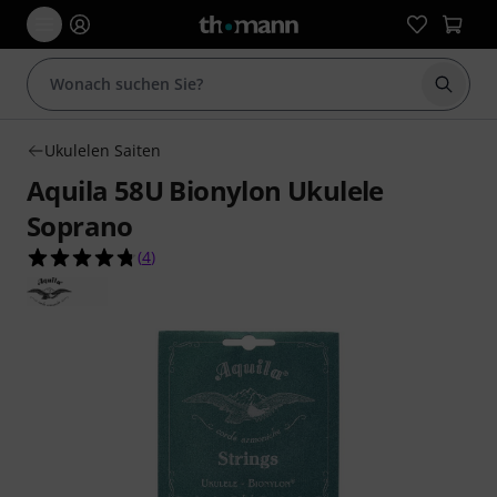
Suche 
Ukulelen Saiten
Aquila 58U Bionylon Ukulele
Soprano
4.8 von 5 Sternen aus 4 Kundenbewertungen
(
4
)