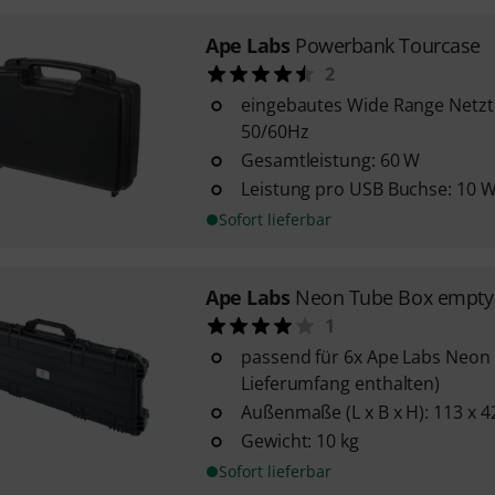
Ape Labs
Powerbank Tourcase
2
eingebautes Wide Range Netztei
50/60Hz
Gesamtleistung: 60 W
Leistung pro USB Buchse: 10 
Sofort lieferbar
Ape Labs
Neon Tube Box empty
1
passend für 6x Ape Labs Neon 
Lieferumfang enthalten)
Außenmaße (L x B x H): 113 x 4
Gewicht: 10 kg
Sofort lieferbar