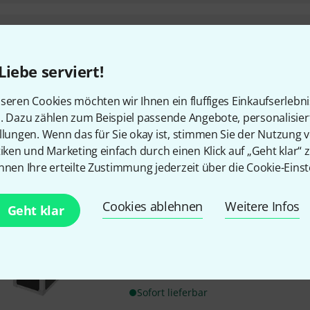
Ape Labs
Marvel - Tourbox
Box passend für bis zu 4 Ape L
Liebe serviert!
Flood) und Zubehör
Geräte können in der Tourbox 
seren Cookies möchten wir Ihnen ein fluffiges Einkaufserlebn
transportiert werden
n. Dazu zählen zum Beispiel passende Angebote, personalisie
eingebautes Netzteil und Bod
llungen. Wenn das für Sie okay ist, stimmen Sie der Nutzung 
Auf Anfrage
tiken und Marketing einfach durch einen Klick auf „Geht klar“ z
nnen Ihre erteilte Zustimmung jederzeit über die Cookie-Einst
Ape Labs
ApeStick 4 - Tourcase 
Cookies ablehnen
Weitere Infos
Geht klar
passend für 10x Ape Labs ApeS
mit eingebauter Ladetechnik
Farbe: Schwarz
Sofort lieferbar