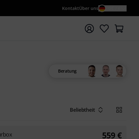
Kontakt
Über uns
DE / €
e mit Suchwort {searchTerm} starten
Beratung
Beliebtheit
559
€
urbox