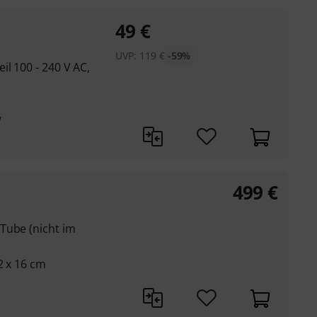
49
€
UVP:
119
€
-59%
l 100 - 240 V AC,
W
499
€
Tube (nicht im
2 x 16 cm