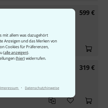
599
€
abs Marvel (Spot oder
geladen, gelagert und
is mit allem was dazugehört
rte Anzeigen und das Merken von
en-Stromkontakte
von Cookies für Präferenzen,
u (
alle anzeigen
).
ellungen (
hier
) widerrufen.
319
€
B-Stock
tick 4
·
Impressum
Datenschutzhinweise