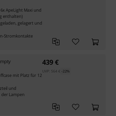
 6x ApeLight Maxi und
g enthalten)
geladen, gelagert und
en-Stromkontakte
439
€
empty
UVP:
564
€
-22%
fcase mit Platz für 12
teil und
n der Lampen