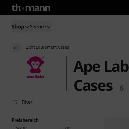
Shop
Service
Licht Equipment Cases
Ape Lab
Cases
6
Filter
Preisbereich
Von (€)
Bis (€)