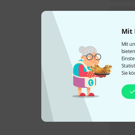
Mit 
Mit un
biete
Einste
Statis
Sie kö