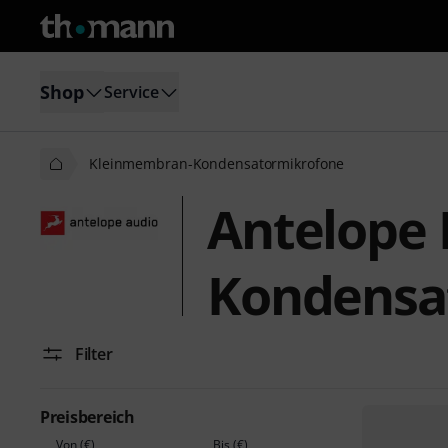
Shop
Service
Kleinmembran-Kondensatormikrofone
Antelope
Kondensa
Filter
Preisbereich
Von (€)
Bis (€)