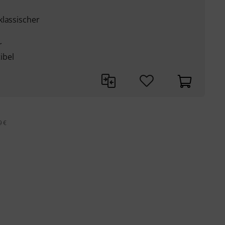
klassischer
r
ibel
9 €