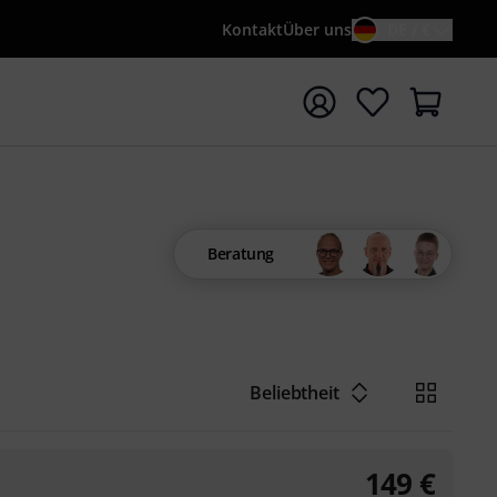
Kontakt
Über uns
DE / €
e mit Suchwort {searchTerm} starten
Beratung
Beliebtheit
149
€