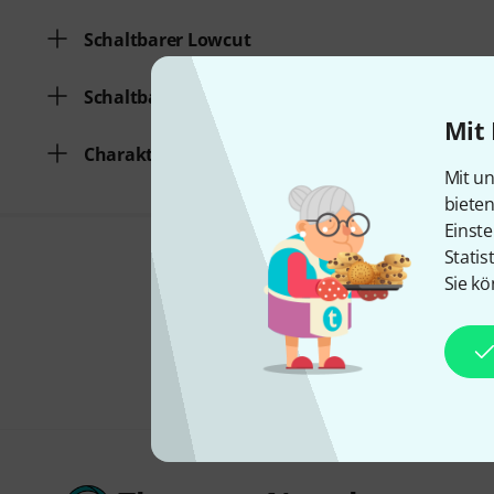
Schaltbarer Lowcut
Schaltbarer Pad
Mit 
Charakteristik
Mit un
biete
Einste
Statis
Sie kö