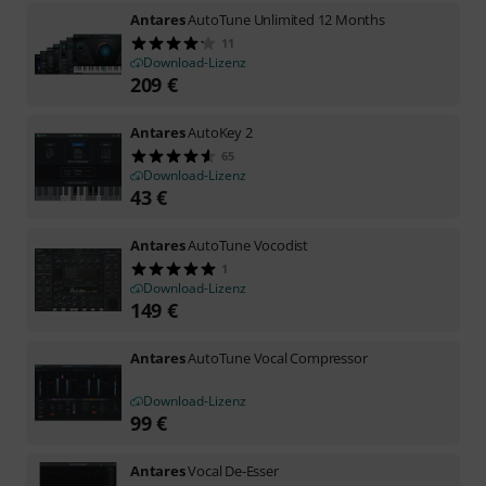
Antares
AutoTune Unlimited 12 Months
11
Download-Lizenz
209
€
Antares
AutoKey 2
65
Download-Lizenz
43
€
Antares
AutoTune Vocodist
1
Download-Lizenz
149
€
Antares
AutoTune Vocal Compressor
Download-Lizenz
99
€
Antares
Vocal De-Esser