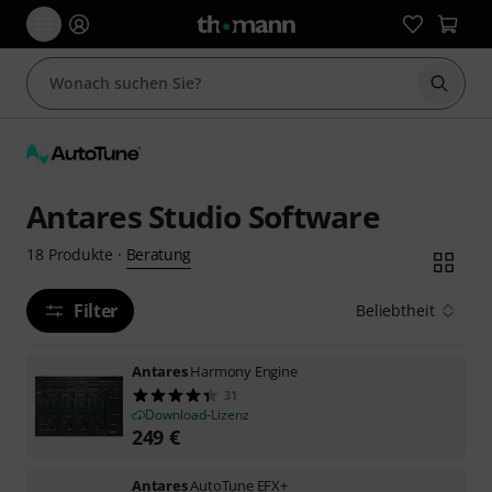
Suche 
Antares Studio Software
Beratung
18
Produkte
·
Filter
Beliebtheit
Antares
Harmony Engine
31
Download-Lizenz
249
€
Antares
AutoTune EFX+