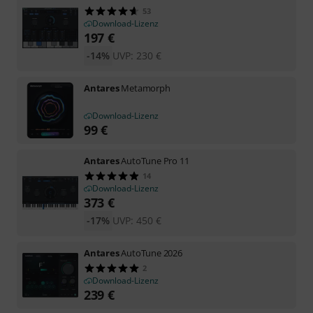
53
Download-Lizenz
197
€
-14%
UVP:
230
€
Antares
Metamorph
Download-Lizenz
99
€
Antares
AutoTune Pro 11
14
Download-Lizenz
373
€
-17%
UVP:
450
€
Antares
AutoTune 2026
2
Download-Lizenz
239
€