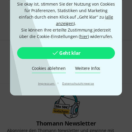
Sie okay ist, stimmen Sie der Nutzung von Cookies
für Präferenzen, Statistiken und Marketing
Kostenloser Versand ab 29 €
einfach durch einen Klick auf „Geht klar“ zu (
alle
Alle Preise inkl. MwSt.
anzeigen
).
Sie können Ihre erteilte Zustimmung jederzeit
über die Cookie-Einstellungen (
hier
) widerrufen.
Geht klar
Gefällt Ihnen, was Sie sehen?
Teilen
Hilfe & Feedback
Cookies ablehnen
Weitere Infos
·
Impressum
Datenschutzhinweise
Thomann Newsletter
Abonniere den Thomann Newsletter und gewinne mit