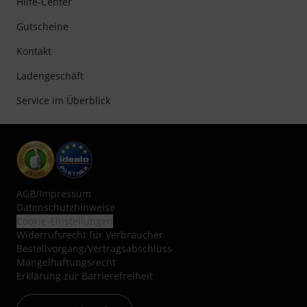
Hilfe-Center
Gutscheine
Kontakt
Ladengeschäft
Service im Überblick
AGB
/
Impressum
Datenschutzhinweise
Cookie-Einstellungen
Widerrufsrecht für Verbraucher
Bestellvorgang/Vertragsabschluss
Mängelhaftungsrecht
Erklärung zur Barrierefreiheit