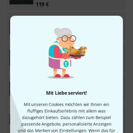
119
€
Antares
AutoTune Vocal EQ
3
Download-Lizenz
84
€
Antares
Choir
13
Download-Lizenz
79
€
Antares
Vocal Prep
Download-Lizenz
Mit Liebe serviert!
86
€
Mit unseren Cookies möchten wir Ihnen ein
Antares
Aspire
fluffiges Einkaufserlebnis mit allem was
dazugehört bieten. Dazu zählen zum Beispiel
Download-Lizenz
passende Angebote, personalisierte Anzeigen
79
€
und das Merken von Einstellungen. Wenn das für