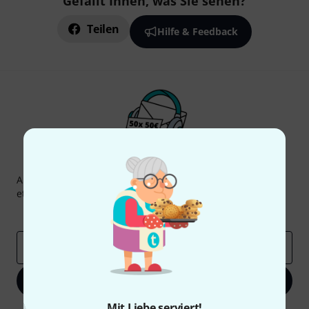
Gefällt Ihnen, was Sie sehen?
Teilen
Hilfe & Feedback
Thomann Newsletter
Abonniere den Thomann Newsletter und gewinne mit
etwas Glück einen von
50 Gutscheinen
über jeweils
50€
!
Inspirierende Beiträge
Deals
Thomann Insights
E-Mail-Adresse
*
Jetzt anmelden
Mit Liebe serviert!