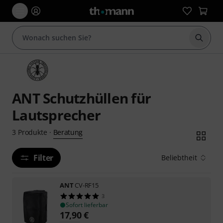
Suche 
ANT Schutzhüllen für
Lautsprecher
Beratung
3
Produkte
·
Filter
Beliebtheit
ANT
CV-RF15
3
Sofort lieferbar
17,90
€