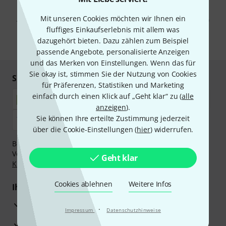
Mit Klick auf „Jetzt anmelden“ stimmen Sie dem Erhalt von E-Mail-
Werbung und einer Messung des E-Mail-Nutzungsverhaltens zu. Die
Mit unseren Cookies möchten wir Ihnen ein
Abmeldung ist jederzeit möglich. Weitere Informationen finden Sie in
unseren
Datenschutzhinweisen
.
fluffiges Einkaufserlebnis mit allem was
dazugehört bieten. Dazu zählen zum Beispiel
* Pflichtfeld
passende Angebote, personalisierte Anzeigen
und das Merken von Einstellungen. Wenn das für
Sie okay ist, stimmen Sie der Nutzung von Cookies
Sicher einkaufen & bezahlen
für Präferenzen, Statistiken und Marketing
einfach durch einen Klick auf „Geht klar“ zu (
alle
anzeigen
).
Sie können Ihre erteilte Zustimmung jederzeit
über die Cookie-Einstellungen (
hier
) widerrufen.
Bezahlen Sie vertraulich und sicher per Nachnahme,
Vorkasse, PayPal, Amazon Pay,
Klarna Sofort bezahlen
,
Geht klar
Klarna Ratenzahlung
oder Kreditkarte.
Cookies ablehnen
Weitere Infos
Ihre Vorteile
3 Jahre Thomann Garantie
·
Impressum
Datenschutzhinweise
30 Tage Money-Back-Garantie