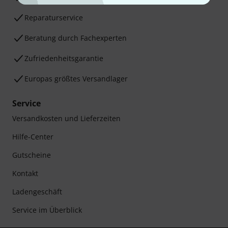
Reparaturservice
Beratung durch Fachexperten
Zufriedenheitsgarantie
Europas größtes Versandlager
Service
Versandkosten und Lieferzeiten
Hilfe-Center
Gutscheine
Kontakt
Ladengeschäft
Service im Überblick