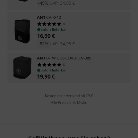
-49%
UVP:
34,95
€
ANT
CV-RF12
8
Sofort lieferbar
16,90
€
-52%
UVP:
34,95
€
ANT
B-TWIG 8S COVER CV-B8S
6
Sofort lieferbar
19,90
€
Kostenloser Versand ab 29 €
Alle Preise inkl. MwSt.