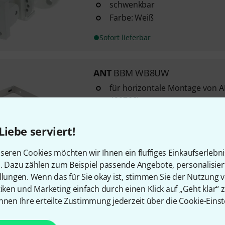
schwenkbar
Farbe: Weiß
Sofort lieferbar
ANT
BBM WB8UW
für horizontale Montage von A
499766)
Farbe: Weiß
Liebe serviert!
Sofort lieferbar
seren Cookies möchten wir Ihnen ein fluffiges Einkaufserlebn
n. Dazu zählen zum Beispiel passende Angebote, personalisie
llungen. Wenn das für Sie okay ist, stimmen Sie der Nutzung 
Kostenloser Versand ab 2
tiken und Marketing einfach durch einen Klick auf „Geht klar“ z
Alle Preise inkl. MwSt.
nnen Ihre erteilte Zustimmung jederzeit über die Cookie-Einst