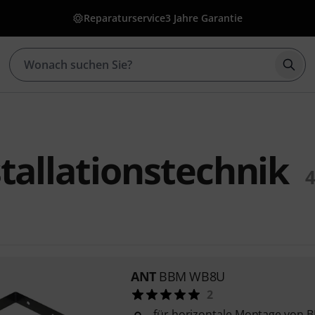
Reparaturservice
3 Jahre Garantie
Such
tallationstechnik
ANT
BBM WB8U
2
für horizontale Montage von