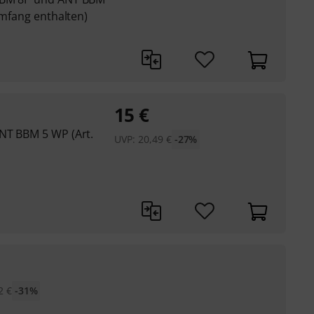
umfang enthalten)
15
€
NT BBM 5 WP (Art.
UVP:
20,49
€
-27%
2
€
-31%