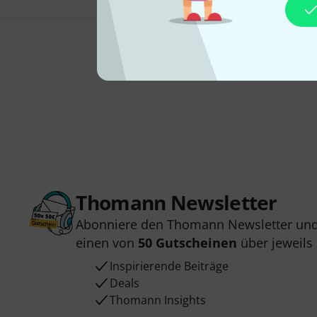
Thomann Newsletter
Abonniere den Thomann Newsletter und
einen von
50 Gutscheinen
über jeweils
Inspirierende Beiträge
Deals
Thomann Insights