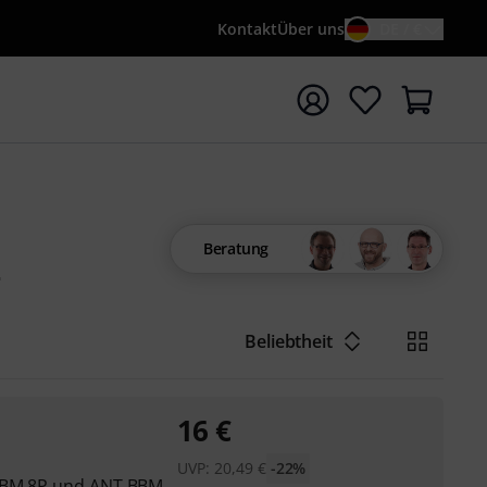
Kontakt
Über uns
DE / €
e mit Suchwort {searchTerm} starten
Beratung
4
Beliebtheit
16
€
UVP:
20,49
€
-22%
 BBM 8P und ANT BBM