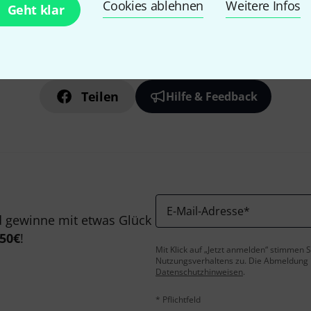
Cookies ablehnen
Weitere Infos
Geht klar
Gefällt Ihnen, was Sie sehen?
Teilen
Hilfe & Feedback
E-Mail-Adresse
*
 gewinne mit etwas Glück
50€
!
Mit Klick auf „Jetzt anmelden“ stimmen
Nutzungsverhaltens zu. Die Abmeldung is
Datenschutzhinweisen
.
* Pflichtfeld