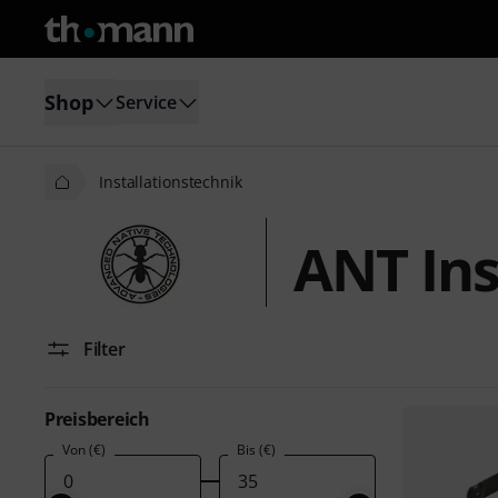
Shop
Service
Installationstechnik
ANT Ins
Filter
Preisbereich
Von (€)
Bis (€)