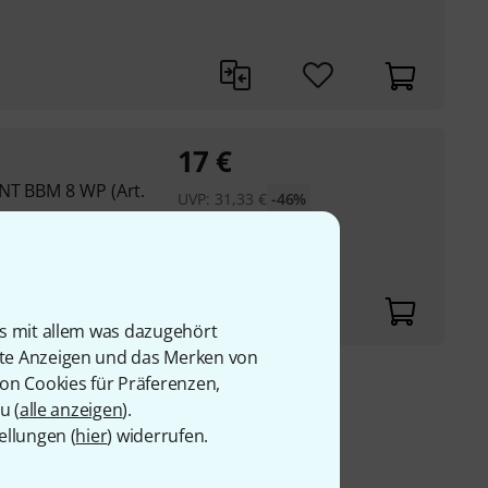
17
€
NT BBM 8 WP (Art.
UVP:
31,33
€
-46%
is mit allem was dazugehört
rte Anzeigen und das Merken von
von Cookies für Präferenzen,
9 €
u (
alle anzeigen
).
ellungen (
hier
) widerrufen.