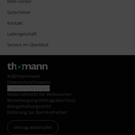
Hilfe-Center
Gutscheine
Kontakt
Ladengeschäft
Service im Überblick
AGB
/
Impressum
Datenschutzhinweise
Cookie-Einstellungen
Widerrufsrecht für Verbraucher
Bestellvorgang/Vertragsabschluss
Mängelhaftungsrecht
Erklärung zur Barrierefreiheit
Vertrag widerrufen