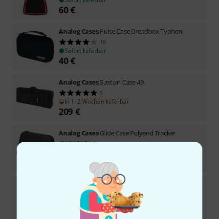
60
€
Analog Cases
Pulse Case Dreadbox Typhon
10
Sofort lieferbar
40
€
Analog Cases
Sustain Case 49
5
In 1–2 Wochen lieferbar
209
€
Analog Cases
Glide Case Polyend Tracker
9
Sofort lieferbar
48
€
Analog Cases
Glide Case H6 / H5 / H4N
9
Sofort lieferbar
39
€