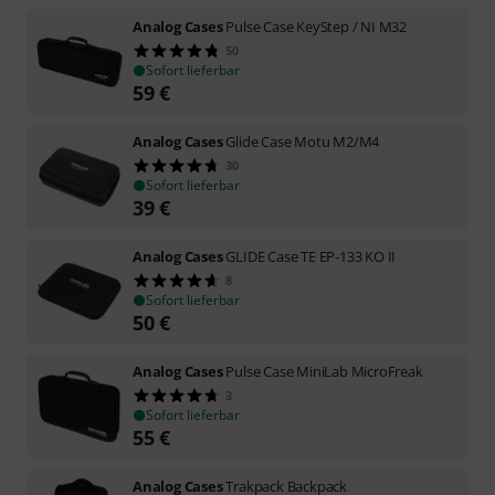
Analog Cases
Pulse Case KeyStep / NI M32
50
Sofort lieferbar
59
€
Analog Cases
Glide Case Motu M2/M4
30
Sofort lieferbar
39
€
Analog Cases
GLIDE Case TE EP-133 KO II
8
Sofort lieferbar
50
€
Analog Cases
Pulse Case MiniLab MicroFreak
3
Sofort lieferbar
55
€
Analog Cases
Trakpack Backpack