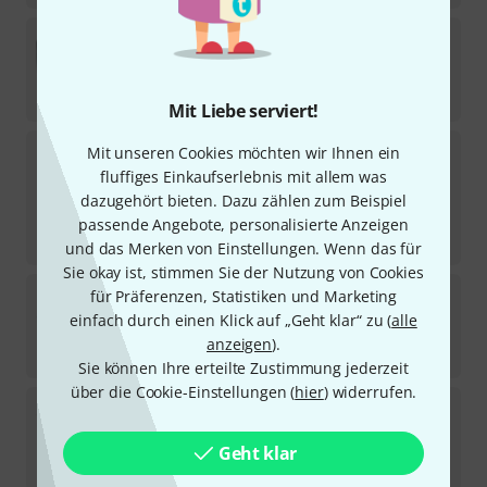
Analog Cases
Pulse Case For 16" MacBook Pro
3
Sofort lieferbar
99
€
Mit Liebe serviert!
Analog Cases
PULSE Case Zoom H8
Mit unseren Cookies möchten wir Ihnen ein
2
fluffiges Einkaufserlebnis mit allem was
Sofort lieferbar
dazugehört bieten. Dazu zählen zum Beispiel
21
€
passende Angebote, personalisierte Anzeigen
-53%
UVP:
45
€
und das Merken von Einstellungen. Wenn das für
Sie okay ist, stimmen Sie der Nutzung von Cookies
Analog Cases
Glide Case OP-Z
für Präferenzen, Statistiken und Marketing
10
einfach durch einen Klick auf „Geht klar“ zu (
alle
Sofort lieferbar
anzeigen
).
53
€
Sie können Ihre erteilte Zustimmung jederzeit
über die Cookie-Einstellungen (
hier
) widerrufen.
Analog Cases
Pulse Case Volt 476
3
Sofort lieferbar
Geht klar
57
€