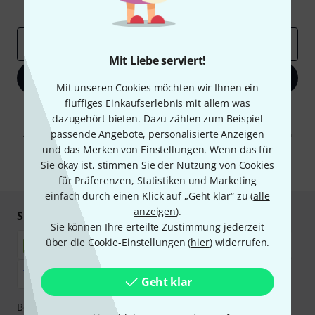
Inspirierende Beiträge
Deals
Thomann Insights
E-Mail-Adresse
*
Mit Liebe serviert!
Jetzt anmelden
Mit unseren Cookies möchten wir Ihnen ein
fluffiges Einkaufserlebnis mit allem was
Mit Klick auf „Jetzt anmelden“ stimmen Sie dem Erhalt von E-Mail-
dazugehört bieten. Dazu zählen zum Beispiel
Werbung und einer Messung des E-Mail-Nutzungsverhaltens zu. Die
passende Angebote, personalisierte Anzeigen
Abmeldung ist jederzeit möglich. Weitere Informationen finden Sie in
unseren
Datenschutzhinweisen
.
und das Merken von Einstellungen. Wenn das für
Sie okay ist, stimmen Sie der Nutzung von Cookies
* Pflichtfeld
für Präferenzen, Statistiken und Marketing
einfach durch einen Klick auf „Geht klar“ zu (
alle
anzeigen
).
Sicher einkaufen & bezahlen
Sie können Ihre erteilte Zustimmung jederzeit
über die Cookie-Einstellungen (
hier
) widerrufen.
Geht klar
Bezahlen Sie vertraulich und sicher per Nachnahme,