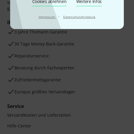
Cookies ablehnen
Weitere Infos
Vorkasse, PayPal, Amazon Pay,
Klarna Sofort bezahlen
,
Klarna Ratenzahlung
oder Kreditkarte.
·
Impressum
Datenschutzhinweise
Ihre Vorteile
3 Jahre Thomann Garantie
30 Tage Money-Back-Garantie
Reparaturservice
Beratung durch Fachexperten
Zufriedenheitsgarantie
Europas größtes Versandlager
Service
Versandkosten und Lieferzeiten
Hilfe-Center