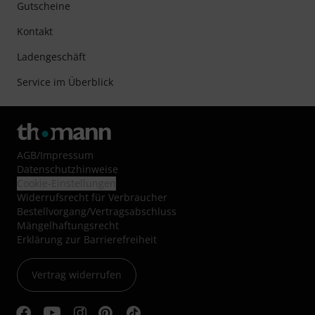
Gutscheine
Kontakt
Ladengeschäft
Service im Überblick
AGB
/
Impressum
Datenschutzhinweise
Cookie-Einstellungen
Widerrufsrecht für Verbraucher
Bestellvorgang/Vertragsabschluss
Mängelhaftungsrecht
Erklärung zur Barrierefreiheit
Vertrag widerrufen