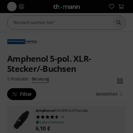
Suche 
Amphenol 5-pol. XLR-
Stecker/-Buchsen
Beratung
5
Produkte
·
Filter
Beliebtheit
Amphenol
AX5FB XLR Female
19
Sofort lieferbar
6,10
€