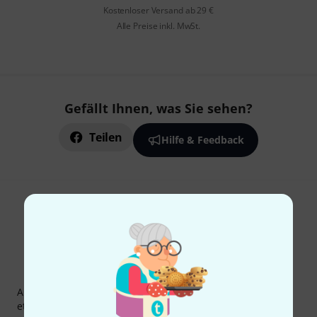
Kostenloser Versand ab 29 €
Alle Preise inkl. MwSt.
Gefällt Ihnen, was Sie sehen?
Teilen
Hilfe & Feedback
Thomann Newsletter
Abonniere den Thomann Newsletter und gewinne mit
etwas Glück einen von
50 Gutscheinen
über jeweils
50€
!