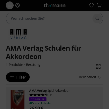
Suche 
AMA Verlag Schulen für
Akkordeon
Beratung
1
Produkte
·
Filter
Beliebtheit
AMA Verlag
Spiel Akkordeon
11
TOP-SELLER
Sofort lieferbar
26,90
€