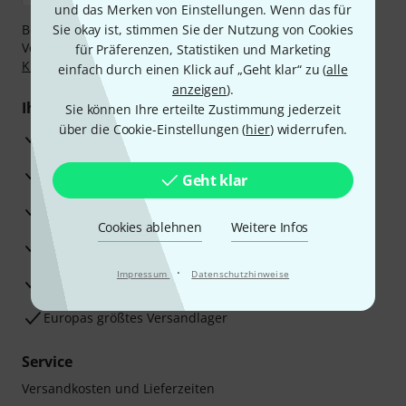
und das Merken von Einstellungen. Wenn das für
Bezahlen Sie vertraulich und sicher per Nachnahme,
Sie okay ist, stimmen Sie der Nutzung von Cookies
Vorkasse, PayPal, Amazon Pay,
Klarna Sofort bezahlen
,
für Präferenzen, Statistiken und Marketing
Klarna Ratenzahlung
oder Kreditkarte.
einfach durch einen Klick auf „Geht klar“ zu (
alle
anzeigen
).
Ihre Vorteile
Sie können Ihre erteilte Zustimmung jederzeit
über die Cookie-Einstellungen (
hier
) widerrufen.
3 Jahre Thomann Garantie
30 Tage Money-Back-Garantie
Geht klar
Reparaturservice
Cookies ablehnen
Weitere Infos
Beratung durch Fachexperten
·
Impressum
Datenschutzhinweise
Zufriedenheitsgarantie
Europas größtes Versandlager
Service
Versandkosten und Lieferzeiten