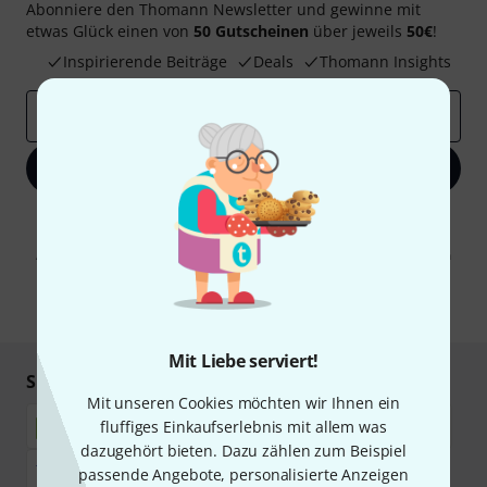
Abonniere den Thomann Newsletter und gewinne mit
etwas Glück einen von
50 Gutscheinen
über jeweils
50€
!
Inspirierende Beiträge
Deals
Thomann Insights
E-Mail-Adresse
*
Jetzt anmelden
Mit Klick auf „Jetzt anmelden“ stimmen Sie dem Erhalt von E-Mail-
Werbung und einer Messung des E-Mail-Nutzungsverhaltens zu. Die
Abmeldung ist jederzeit möglich. Weitere Informationen finden Sie in
unseren
Datenschutzhinweisen
.
* Pflichtfeld
Mit Liebe serviert!
Sicher einkaufen & bezahlen
Mit unseren Cookies möchten wir Ihnen ein
fluffiges Einkaufserlebnis mit allem was
dazugehört bieten. Dazu zählen zum Beispiel
passende Angebote, personalisierte Anzeigen