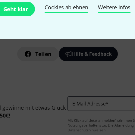
Cookies ablehnen
Weitere Infos
Geht klar
Gefällt Ihnen, was Sie sehen?
Teilen
Hilfe & Feedback
E-Mail-Adresse
*
 gewinne mit etwas Glück
50€
!
Mit Klick auf „Jetzt anmelden“ stimmen
Nutzungsverhaltens zu. Die Abmeldung is
Datenschutzhinweisen
.