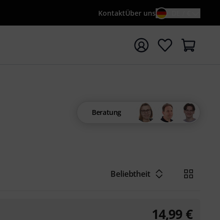
Kontakt
Über uns
DE / €
e mit Suchwort {searchTerm} starten
Beratung
Beliebtheit
14,99
€