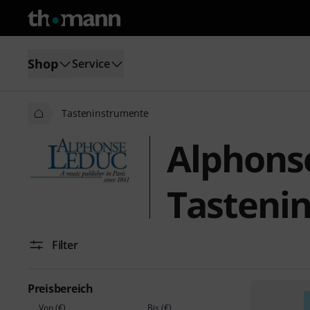
Shop
Service
Tasteninstrumente
Alphons
Tasteni
Filter
Preisbereich
Von (€)
Bis (€)