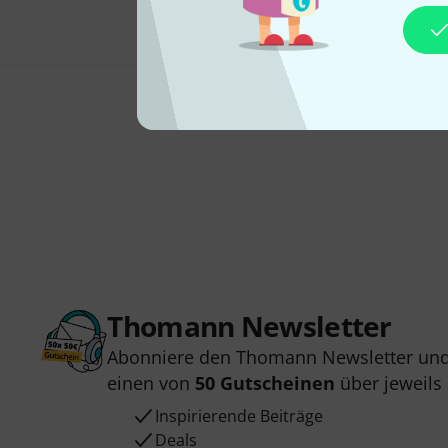
Thomann Newsletter
Abonniere den Thomann Newsletter und
einen von
50 Gutscheinen
über jeweils
Inspirierende Beiträge
Deals