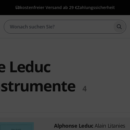
kostenfreier Versand ab 29 €
Zahlungssicherheit
Such
e Leduc
nstrumente
4
Alphonse Leduc
Alain Litanies