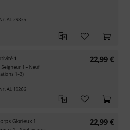
Nr. AL 29835
22,99
€
tivité 1
u Seigneur 1 – Neuf
ations 1–3)
Nr. AL 19266
22,99
€
orps Glorieux 1
rieux 1 – Sept visions