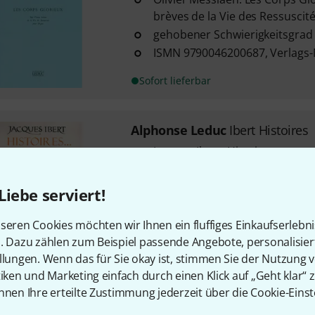
brèves de la Vie des Ressuscit
gehobener Schwierigkeitsgrad
ISMN 9790046200687, Verlags-
Sofort lieferbar
Alphonse Leduc
Ibert Histoires
Jacques Ibert: Histoires
für Klavier
mittlerer Schwierigkeitsgrad
Liebe serviert!
seren Cookies möchten wir Ihnen ein fluffiges Einkaufserlebn
Sofort lieferbar
n. Dazu zählen zum Beispiel passende Angebote, personalisie
llungen. Wenn das für Sie okay ist, stimmen Sie der Nutzung 
tiken und Marketing einfach durch einen Klick auf „Geht klar“ z
Kostenloser Versand ab 2
nnen Ihre erteilte Zustimmung jederzeit über die Cookie-Einst
Alle Preise inkl. MwSt.