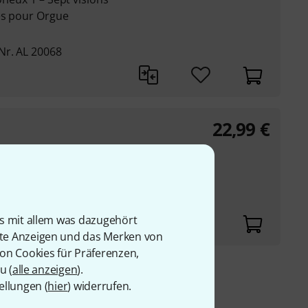
és pour Orgue
Nr. AL 20068
22,99
€
is mit allem was dazugehört
rte Anzeigen und das Merken von
von Cookies für Präferenzen,
u (
alle anzeigen
).
9 €
ellungen (
hier
) widerrufen.