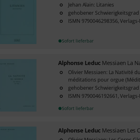
Jehan Alain: Litanies
gehobener Schwierigkeitsgrad
ISMN 9790046298356, Verlags-
Sofort lieferbar
Alphonse Leduc
Messiaen La Na
Olivier Messiaen: La Nativité d
méditations pour orgue (Médit
gehobener Schwierigkeitsgrad
ISMN 9790046192661, Verlags-
Sofort lieferbar
Alphonse Leduc
Messiaen Les C
Olivier Messiaen: Les Corps Glo