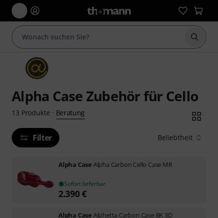
Suche 
Alpha Case Zubehör für Cello
Beratung
13
Produkte
·
Filter
Beliebtheit
Alpha Case
Alpha Carbon Cello Case MR
Sofort lieferbar
2.390
€
Alpha Case
Alphetta Carbon Case BK 3D