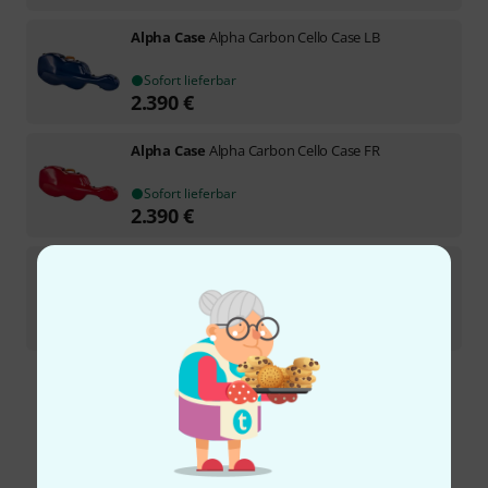
Alpha Case
Alpha Carbon Cello Case LB
Sofort lieferbar
2.390
€
Alpha Case
Alpha Carbon Cello Case FR
Sofort lieferbar
2.390
€
Alpha Case
Alpha Carbon Cello Case BK 3D
Sofort lieferbar
2.390
€
Kostenloser Versand ab 29 €
Alle Preise inkl. MwSt.