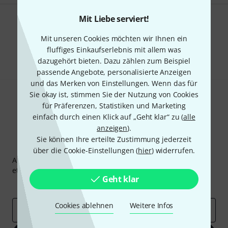
Mit Liebe serviert!
Gefällt Ihnen, was Sie sehen?
Mit unseren Cookies möchten wir Ihnen ein
Teilen
fluffiges Einkaufserlebnis mit allem was
Hilfe & Feedback
dazugehört bieten. Dazu zählen zum Beispiel
passende Angebote, personalisierte Anzeigen
und das Merken von Einstellungen. Wenn das für
Sie okay ist, stimmen Sie der Nutzung von Cookies
für Präferenzen, Statistiken und Marketing
einfach durch einen Klick auf „Geht klar“ zu (
alle
anzeigen
).
Sie können Ihre erteilte Zustimmung jederzeit
Thomann Newsletter
über die Cookie-Einstellungen (
hier
) widerrufen.
Abonniere den Thomann Newsletter und gewinne mit
etwas Glück einen von
50 Gutscheinen
über jeweils
50€
!
Geht klar
Inspirierende Beiträge
Deals
Thomann Insights
Cookies ablehnen
Weitere Infos
E-Mail-Adresse
*