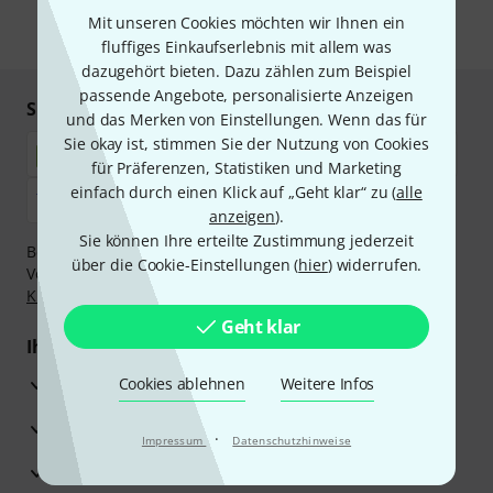
Mit unseren Cookies möchten wir Ihnen ein
* Pflichtfeld
fluffiges Einkaufserlebnis mit allem was
dazugehört bieten. Dazu zählen zum Beispiel
passende Angebote, personalisierte Anzeigen
Sicher einkaufen & bezahlen
und das Merken von Einstellungen. Wenn das für
Sie okay ist, stimmen Sie der Nutzung von Cookies
für Präferenzen, Statistiken und Marketing
einfach durch einen Klick auf „Geht klar“ zu (
alle
anzeigen
).
Sie können Ihre erteilte Zustimmung jederzeit
Bezahlen Sie vertraulich und sicher per Nachnahme,
über die Cookie-Einstellungen (
hier
) widerrufen.
Vorkasse, PayPal, Amazon Pay,
Klarna Sofort bezahlen
,
Klarna Ratenzahlung
oder Kreditkarte.
Geht klar
Ihre Vorteile
3 Jahre Thomann Garantie
Cookies ablehnen
Weitere Infos
30 Tage Money-Back-Garantie
·
Impressum
Datenschutzhinweise
Reparaturservice