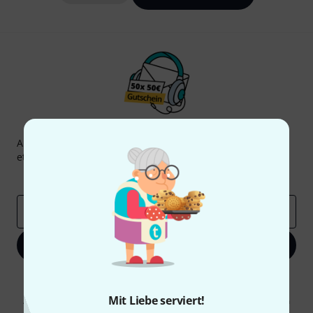
Thomann Newsletter
Abonniere den Thomann Newsletter und gewinne mit
etwas Glück einen von
50 Gutscheinen
über jeweils
50€
!
Inspirierende Beiträge
Deals
Thomann Insights
E-Mail-Adresse
*
Jetzt anmelden
Mit Klick auf „Jetzt anmelden“ stimmen Sie dem Erhalt von E-Mail-
Werbung und einer Messung des E-Mail-Nutzungsverhaltens zu. Die
Mit Liebe serviert!
Abmeldung ist jederzeit möglich. Weitere Informationen finden Sie in
unseren
Datenschutzhinweisen
.