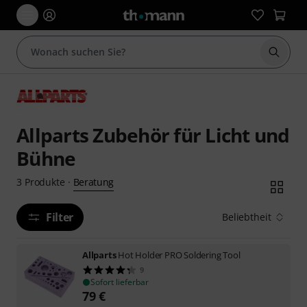
Suche 
Allparts Zubehör für Licht und
Bühne
Beratung
3
Produkte
·
Filter
Beliebtheit
Allparts
Hot Holder PRO Soldering Tool
9
Sofort lieferbar
79
€