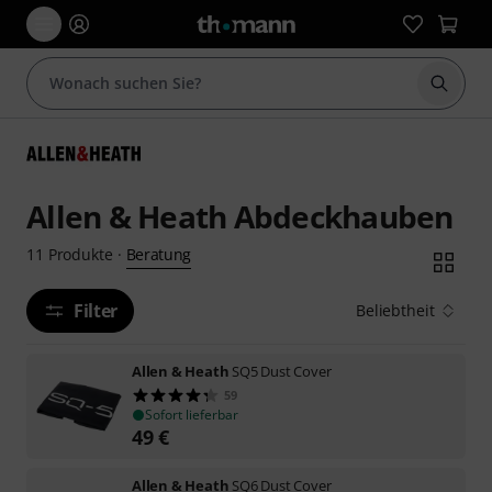
Suche 
Allen & Heath Abdeckhauben
Beratung
11
Produkte
·
Filter
Beliebtheit
Allen & Heath
SQ5 Dust Cover
59
Sofort lieferbar
49
€
Allen & Heath
SQ6 Dust Cover