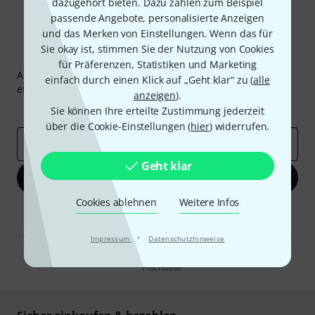
dazugehört bieten. Dazu zählen zum Beispiel
passende Angebote, personalisierte Anzeigen
und das Merken von Einstellungen. Wenn das für
Sie okay ist, stimmen Sie der Nutzung von Cookies
Thomann Newsletter
für Präferenzen, Statistiken und Marketing
Abonniere den Thomann Newsletter und gewinne mit
einfach durch einen Klick auf „Geht klar“ zu (
alle
etwas Glück einen von
50 Gutscheinen
über jeweils
50€
!
anzeigen
).
Inspirierende Beiträge
Deals
Thomann Insights
Sie können Ihre erteilte Zustimmung jederzeit
über die Cookie-Einstellungen (
hier
) widerrufen.
E-Mail-Adresse
*
Geht klar
Jetzt anmelden
Cookies ablehnen
Weitere Infos
Mit Klick auf „Jetzt anmelden“ stimmen Sie dem Erhalt von E-Mail-
Werbung und einer Messung des E-Mail-Nutzungsverhaltens zu. Die
Abmeldung ist jederzeit möglich. Weitere Informationen finden Sie in
·
Impressum
Datenschutzhinweise
unseren
Datenschutzhinweisen
.
* Pflichtfeld