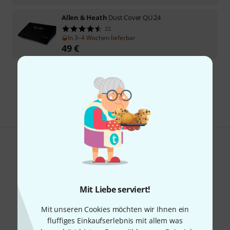
Allen & Heath
Dust Cover QU 24
22
In 3–4 Wochen lieferbar
49
€
Kostenloser Versand ab 29 €
Alle Preise inkl. MwSt.
Gefällt Ihnen, was Sie sehen?
Teilen
Hilfe & Feedback
Mit Liebe serviert!
Mit unseren Cookies möchten wir Ihnen ein
fluffiges Einkaufserlebnis mit allem was