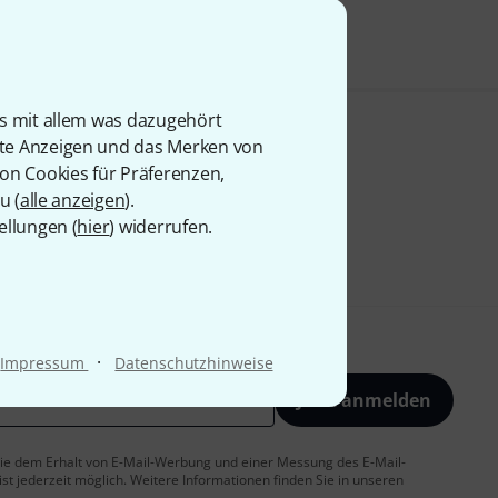
is mit allem was dazugehört
rte Anzeigen und das Merken von
von Cookies für Präferenzen,
u (
alle anzeigen
).
ellungen (
hier
) widerrufen.
·
Impressum
Datenschutzhinweise
Jetzt anmelden
 Sie dem Erhalt von E-Mail-Werbung und einer Messung des E-Mail-
t jederzeit möglich. Weitere Informationen finden Sie in unseren