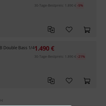
30-Tage-Bestpreis
:
1.890
€
-5%
1.490
€
B Double Bass 1/4
30-Tage-Bestpreis
:
1.890
€
-21%
9 €