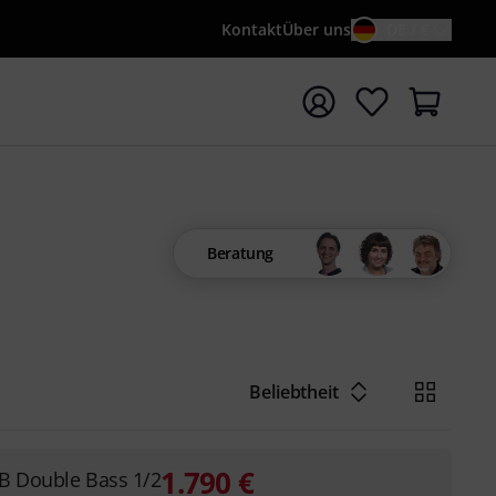
Kontakt
Über uns
DE / €
e mit Suchwort {searchTerm} starten
Beratung
Beliebtheit
1.790
€
B Double Bass 1/2