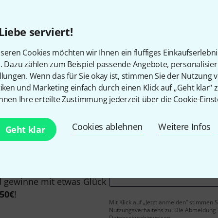
Alle Preise inkl. MwSt.
Liebe serviert!
seren Cookies möchten wir Ihnen ein fluffiges Einkaufserlebn
Gefällt Ihnen, was Sie sehen?
n. Dazu zählen zum Beispiel passende Angebote, personalisie
llungen. Wenn das für Sie okay ist, stimmen Sie der Nutzung 
tiken und Marketing einfach durch einen Klick auf „Geht klar“ z
Teilen
Hilfe & Feedback
nnen Ihre erteilte Zustimmung jederzeit über die Cookie-Einst
Cookies ablehnen
Weitere Infos
Geht klar
E-Mail-Adresse
*
 gewinne mit etwas Glück
50€
!
Mit Klick auf „Jetzt anmelden“ stimmen
Nutzungsverhaltens zu. Die Abmeldung is
Datenschutzhinweisen
.