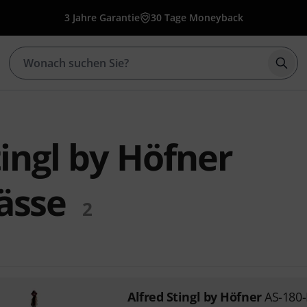
3 Jahre Garantie
30 Tage Moneyback
Such
tingl by Höfner
ässe
2
Alfred Stingl by Höfner
AS-180-