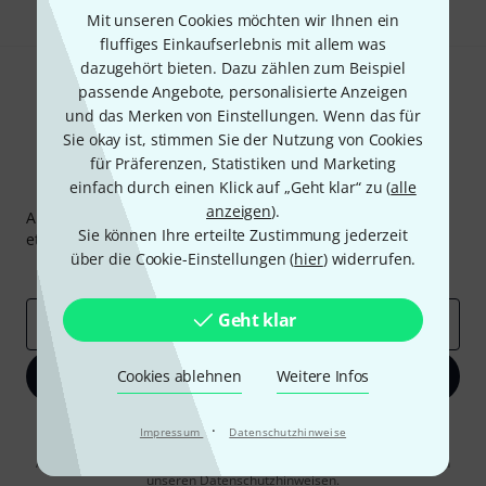
Mit unseren Cookies möchten wir Ihnen ein
fluffiges Einkaufserlebnis mit allem was
dazugehört bieten. Dazu zählen zum Beispiel
passende Angebote, personalisierte Anzeigen
und das Merken von Einstellungen. Wenn das für
Sie okay ist, stimmen Sie der Nutzung von Cookies
für Präferenzen, Statistiken und Marketing
einfach durch einen Klick auf „Geht klar“ zu (
Thomann Newsletter
alle
anzeigen
).
Abonniere den Thomann Newsletter und gewinne mit
Sie können Ihre erteilte Zustimmung jederzeit
etwas Glück einen von
50 Gutscheinen
über jeweils
50€
!
über die Cookie-Einstellungen (
hier
) widerrufen.
Inspirierende Beiträge
Deals
Thomann Insights
Geht klar
E-Mail-Adresse
*
Cookies ablehnen
Jetzt anmelden
Weitere Infos
Mit Klick auf „Jetzt anmelden“ stimmen Sie dem Erhalt von E-Mail-
·
Impressum
Datenschutzhinweise
Werbung und einer Messung des E-Mail-Nutzungsverhaltens zu. Die
Abmeldung ist jederzeit möglich. Weitere Informationen finden Sie in
unseren
Datenschutzhinweisen
.