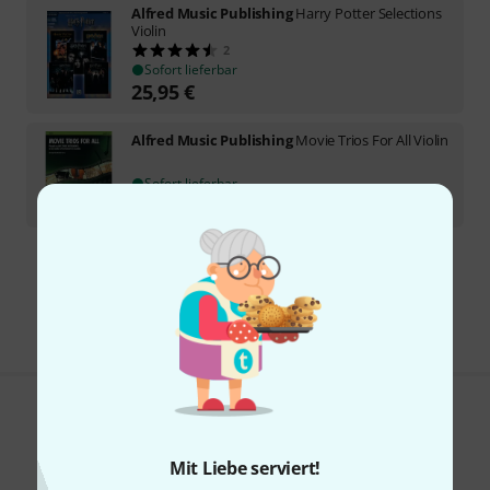
Alfred Music Publishing
Harry Potter Selections
Violin
2
Sofort lieferbar
25,95
€
Alfred Music Publishing
Movie Trios For All Violin
Sofort lieferbar
10,95
€
Kostenloser Versand ab 29 €
Alle Preise inkl. MwSt.
Gefällt Ihnen, was Sie sehen?
Mit Liebe serviert!
Teilen
Hilfe & Feedback