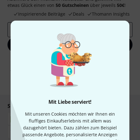
etwas Glück einen von
50 Gutscheinen
über jeweils
50€
!
Inspirierende Beiträge
Deals
Thomann Insights
E-Mail-Adresse
*
Jetzt anmelden
Mit Klick auf „Jetzt anmelden“ stimmen Sie dem Erhalt von E-Mail-
Werbung und einer Messung des E-Mail-Nutzungsverhaltens zu. Die
Abmeldung ist jederzeit möglich. Weitere Informationen finden Sie in
unseren
Datenschutzhinweisen
.
* Pflichtfeld
Mit Liebe serviert!
Sicher einkaufen & bezahlen
Mit unseren Cookies möchten wir Ihnen ein
fluffiges Einkaufserlebnis mit allem was
dazugehört bieten. Dazu zählen zum Beispiel
passende Angebote, personalisierte Anzeigen