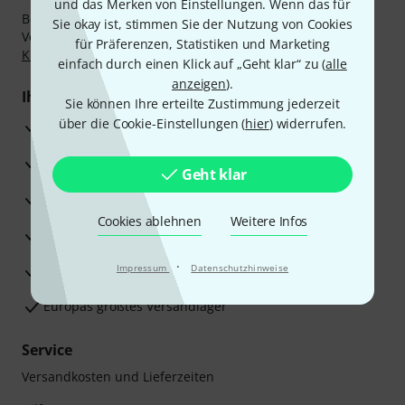
und das Merken von Einstellungen. Wenn das für
Bezahlen Sie vertraulich und sicher per Nachnahme,
Sie okay ist, stimmen Sie der Nutzung von Cookies
Vorkasse, PayPal, Amazon Pay,
Klarna Sofort bezahlen
,
für Präferenzen, Statistiken und Marketing
Klarna Ratenzahlung
oder Kreditkarte.
einfach durch einen Klick auf „Geht klar“ zu (
alle
anzeigen
).
Ihre Vorteile
Sie können Ihre erteilte Zustimmung jederzeit
über die Cookie-Einstellungen (
hier
) widerrufen.
3 Jahre Thomann Garantie
30 Tage Money-Back-Garantie
Geht klar
Reparaturservice
Cookies ablehnen
Weitere Infos
Beratung durch Fachexperten
·
Zufriedenheitsgarantie
Impressum
Datenschutzhinweise
Europas größtes Versandlager
Service
Versandkosten und Lieferzeiten