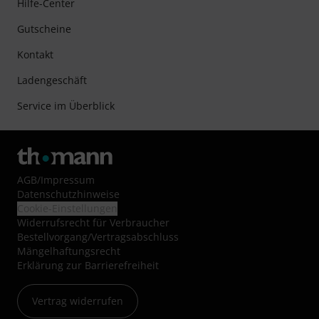
Hilfe-Center
Gutscheine
Kontakt
Ladengeschäft
Service im Überblick
AGB
/
Impressum
Datenschutzhinweise
Cookie-Einstellungen
Widerrufsrecht für Verbraucher
Bestellvorgang/Vertragsabschluss
Mängelhaftungsrecht
Erklärung zur Barrierefreiheit
Vertrag widerrufen