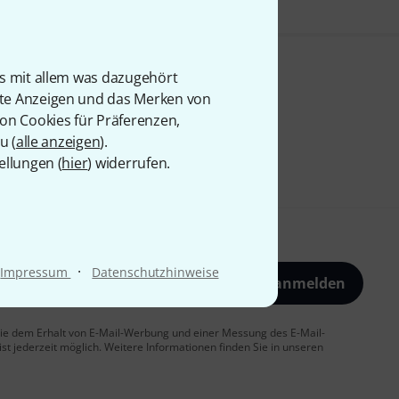
is mit allem was dazugehört
rte Anzeigen und das Merken von
von Cookies für Präferenzen,
u (
alle anzeigen
).
ellungen (
hier
) widerrufen.
·
Impressum
Datenschutzhinweise
Jetzt anmelden
 Sie dem Erhalt von E-Mail-Werbung und einer Messung des E-Mail-
t jederzeit möglich. Weitere Informationen finden Sie in unseren