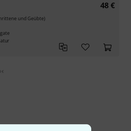
48
€
chrittene und Geübte)
gate
latur
9 €