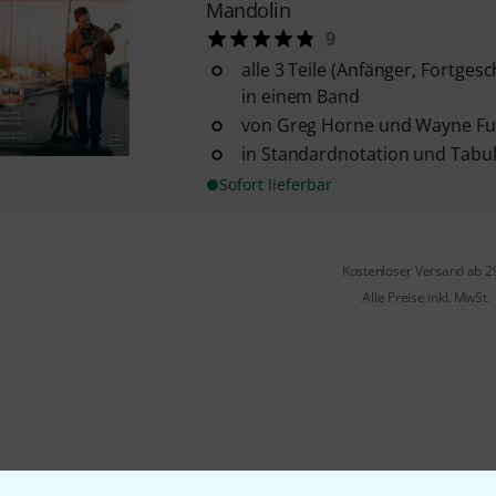
Mandolin
9
alle 3 Teile (Anfänger, Fortges
in einem Band
von Greg Horne und Wayne Fu
in Standardnotation und Tabu
Sofort lieferbar
Kostenloser Versand ab 2
Alle Preise inkl. MwSt.