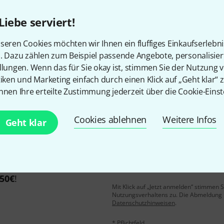
Liebe serviert!
Gefällt Ihnen, was Sie sehen?
seren Cookies möchten wir Ihnen ein fluffiges Einkaufserlebn
n. Dazu zählen zum Beispiel passende Angebote, personalisie
llungen. Wenn das für Sie okay ist, stimmen Sie der Nutzung 
Teilen
Hilfe & Feedback
tiken und Marketing einfach durch einen Klick auf „Geht klar“ z
nnen Ihre erteilte Zustimmung jederzeit über die Cookie-Einst
Cookies ablehnen
Weitere Infos
Geht klar
E-Mail-Adresse
*
 gewinne mit etwas Glück
50€
!
Mit Klick auf „Jetzt anmelden“ stimmen
Nutzungsverhaltens zu. Die Abmeldung is
Datenschutzhinweisen
.
* Pflichtfeld