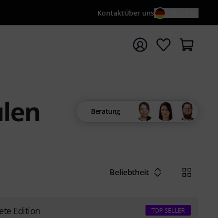
Kontakt
Über uns
DE / €
e mit Suchwort {searchTerm} starten
ulen
Beratung
Beliebtheit
te Edition
TOP-SELLER